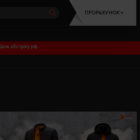
ПРОРАХУНОК >
док обстрілу рф.