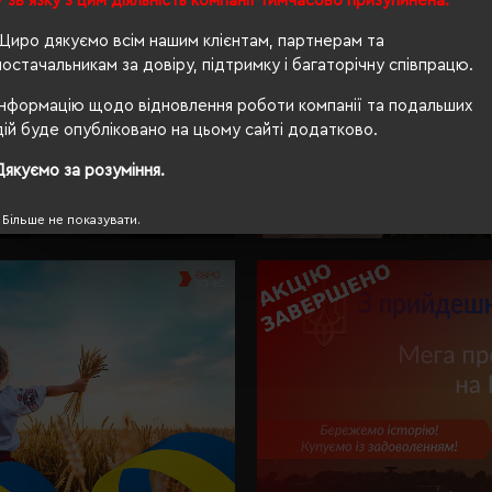
У зв'язку з цим діяльність компанії тимчасово призупинена.
Щиро дякуємо всім нашим клієнтам, партнерам та
постачальникам за довіру, підтримку і багаторічну співпрацю.
Інформацію щодо відновлення роботи компанії та подальших
дій буде опубліковано на цьому сайті додатково.
Дякуємо за розуміння.
Більше не показувати.