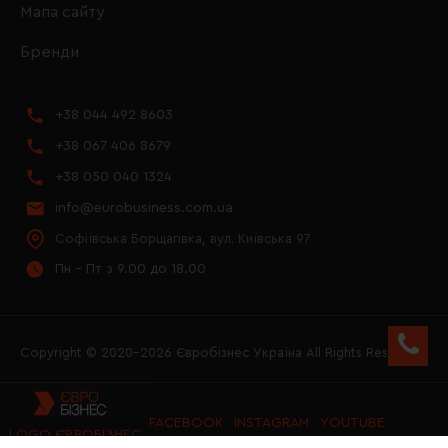
Мапа сайту
Бренди
+38 044 492 8603
+38 067 406 8679
+38 050 040 1324
info@eurobusiness.com.ua
Софіївська Борщагівка, вул. Київська 97
Пн - Пт з 9.00 до 18.00
Copyright © 2020–2026 Євробізнес Україна All Rights Reserved
FACEBOOK
INSTAGRAM
YOUTUBE
LOGO ЄВРОБІЗНЕС