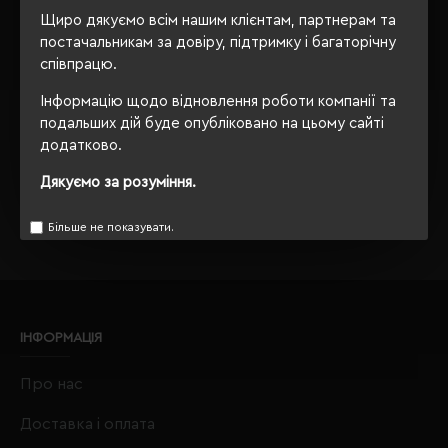
Портативна колонка
Щиро дякуємо всім нашим клієнтам, партнерам та
Schwarzwolf Hermon 5W
чорний - B1400300AJ3
постачальникам за довіру, підтримку і багаторічну
співпрацю.
Кількість кольорів:
1
Модель:
Інформацію щодо відновлення роботи компанії та
B1400300(Schwarzwolf)
подальших дій буде опубліковано на цьому сайті
1475.80 грн
додатково.
Детальніше...
Дякуємо за розуміння.
Показано з 1 по 5 із 5 (1 сторінок)
Більше не показувати.
ІНФОРМАЦІЯ
Про нас
Доставка і оплата