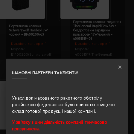
Портативна колонка-годинник
Портативна колонка
TheGeneral RapidFlow 5W з
Schwarzwolf Hardeol 5W
бездротовим зарядним
чорний - B1400200AJ3
пристроєм 15W чорний -
40051519-01
Кількість кольорів:
1
Кількість кольорів:
1
Модель:
Модель:
B1400200(Schwarzwolf)
40051519(TheGeneral)
1537.98 грн
1485.18 грн
Детальніше...
Детальніше...
ШАНОВНІ ПАРТНЕРИ ТА КЛІЄНТИ!
Унаслідок масованого ракетного обстрілу
російською федерацією було повністю знищено
склад готової продукції нашої компанії.
У зв'язку з цим діяльність компанії тимчасово
призупинена.