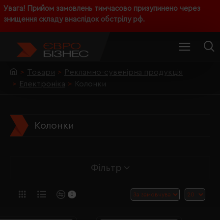
Увага! Прийом замовлень тимчасово призупинено через
знищення складу внаслідок обстрілу рф.
Товари
Рекламно-сувенірна продукція
Електроніка
Колонки
Колонки
Фільтр
0