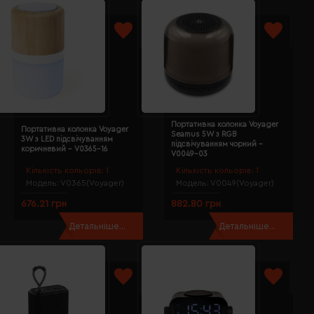
Портативна колонка Voyager
Портативна колонка Voyager
Seamus 5W з RGB
3W з LED підсвічуванням
підсвічуванням чорний -
коричневий - V0365-16
V0049-03
Кількість кольорів:
1
Кількість кольорів:
1
Модель:
V0365(Voyager)
Модель:
V0049(Voyager)
676.21 грн
882.80 грн
Детальніше...
Детальніше...