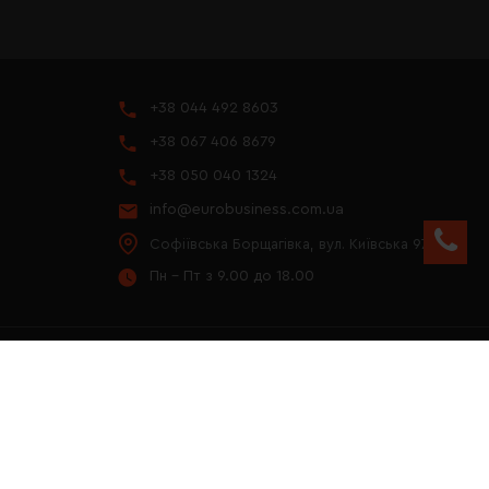
+38 044 492 8603
+38 067 406 8679
+38 050 040 1324
info@eurobusiness.com.ua
Софіївська Борщагівка, вул. Київська 97
Пн - Пт з 9.00 до 18.00
YOUTUBE
ПРЕЗЕНТАЦІЯ 