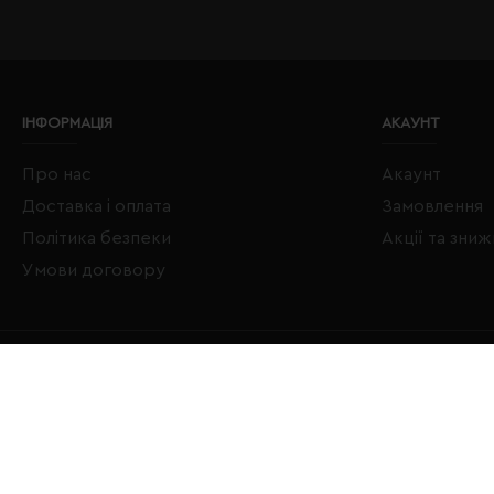
ІНФОРМАЦІЯ
АКАУНТ
Про нас
Акаунт
Доставка і оплата
Замовлення
Політика безпеки
Акції та зни
Умови договору
Copyright © 2020–2026 Євробізнес Україна All Rights Reserved