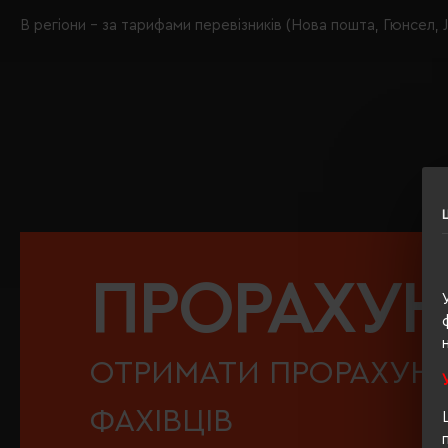
В регіони – за тарифами перевізників (Нова пошта, Гюнсел, Ju
ПРОРАХУ
ОТРИМАТИ ПРОРАХУНО
ФАХІВЦІВ