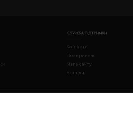
СЛУЖБА ПІДТРИМКИ
Контакти
Повернення
жки
Мапа сайту
Бренди
FACEBOOK
INSTAGRAM