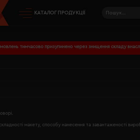
КАТАЛОГ ПРОДУКЦІЇ
амовлень тимчасово призупинено через знищення складу внаслі
оворі.
складності макету, способу нанесення та завантаженості виро