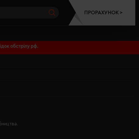
ПРОРАХУНОК >
док обстрілу рф.
бництва.