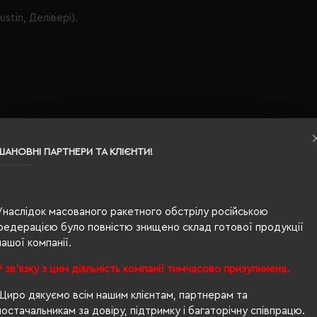
stin, Делівері).
ШАНОВНІ ПАРТНЕРИ ТА КЛІЄНТИ!
НОК
Унаслідок масованого ракетного обстрілу російською
федерацією було повністю знищено склад готової продукції
нашої компанії.
К ВІД НАШИХ
У зв'язку з цим діяльність компанії тимчасово призупинена.
Щиро дякуємо всім нашим клієнтам, партнерам та
постачальникам за довіру, підтримку і багаторічну співпрацю.