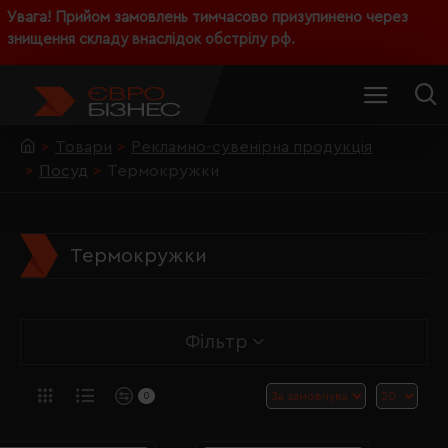
Увага! Прийом замовлень тимчасово призупинено через
знищення складу внаслідок обстрілу рф.
Товари
Рекламно-сувенірна продукція
Посуд
Термокружки
Термокружки
Фільтр
0