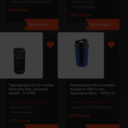
Модель:
V0845(Voyager)
Модель:
11-02-
03(Kambukka)
663.78 грн
1324.51 грн
Детальніше...
Детальніше...
Термокружка 300 мл сталева
Термокружка 400 мл сталева
Kambukka Etna, вакуумна
Voyager Air Gifts Susan,
чорний - 11-01022
вакуумна кобальт - V0754-04
Кількість кольорів:
9
Кількість кольорів:
5
Модель:
11-01-
Модель:
V0754(Voyager)
03(Kambukka)
829.24 грн
1655.84 грн