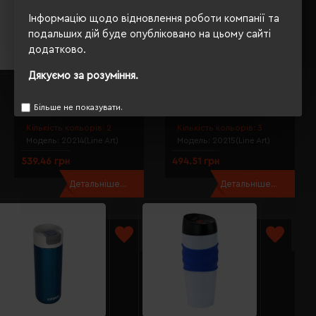
Інформацію щодо відновлення роботи компанії та
подальших дій буде опубліковано на цьому сайті
додатково.
Дякуємо за розуміння.
Термокружка 340 мл сталева
Термокружка 450 мл сталева
Line Art Tunisia, вакуумна
Line Art Cuba, вакуумна
чорний - 20214-01
червоний/сірий - 20215-02
Більше не показувати.
Кількість кольорів:
2
Кількість кольорів:
3
Модель:
20214(Line Art)
Модель:
20215(Line Art)
539.46 грн
494.51 грн
Детальніше...
Детальніше...