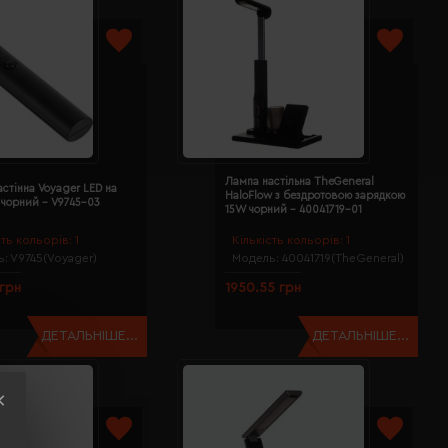
Лампа настільна TheGeneral
стінна Voyager LED на
HaloFlow з бездротовою зарядкою
 чорний - V9745-03
15W чорний - 40041719-01
сть кольорів:
1
Кількість кольорів:
1
ь:
V9745(Voyager)
Модель:
40041719(TheGeneral)
 грн
1950.55 грн
ДЕТАЛЬНІШЕ...
ДЕТАЛЬНІШЕ...