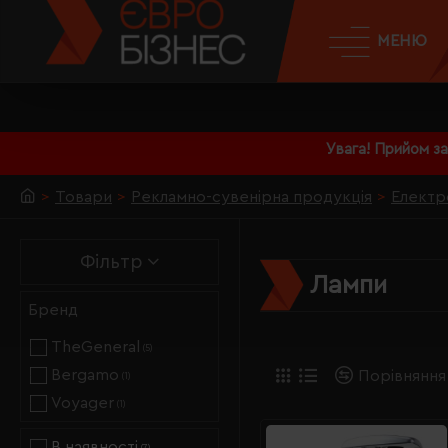
МЕНЮ
Увага! Прийом з
Товари
Рекламно-сувенірна продукція
Електр
Фільтр
Лампи
Бренд
TheGeneral
(5)
Bergamo
Порівняння
(1)
Voyager
(1)
В наявності