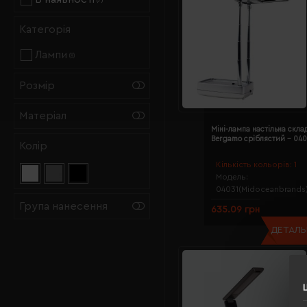
(7)
Категорія
Лампи
(8)
Розмір
Матеріал
Міні-лампа настільна скла
Bergamo сріблястий - 040
Колір
Кількість кольорів:
1
Модель:
04031(Midoceanbrands
Група нанесення
635.09 грн
ДЕТАЛЬН