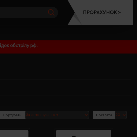
ПРОРАХУНОК >
док обстрілу рф.
Сортувати:
Показати