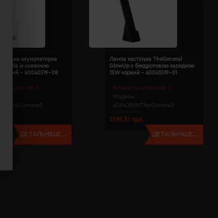
астільна акумуляторна
Лампа настільна TheGeneral
al Vela із сонячною
GlowUp з бездротовою зарядкою
ю білий - 40040519-08
15W чорний - 40043519-01
сть кольорів:
1
Кількість кольорів:
1
ь:
Модель:
19(TheGeneral)
40043519(TheGeneral)
 грн
1519.31 грн
ДЕТАЛЬНІШЕ...
ДЕТАЛЬНІШЕ...