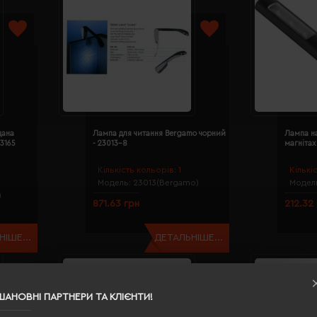
дана
Лампа для читання Bergamo чорний
Лампа на
3165
- 23013-8
магнітах
Кількість кольорів:
1
Кількі
Модель:
23013(Bergamo)
Модел
)
871.63 грн
212.32
ІШЕ...
ДЕТАЛЬНІШЕ...
ШАНОВНІ ПАРТНЕРИ ТА КЛІЄНТИ!