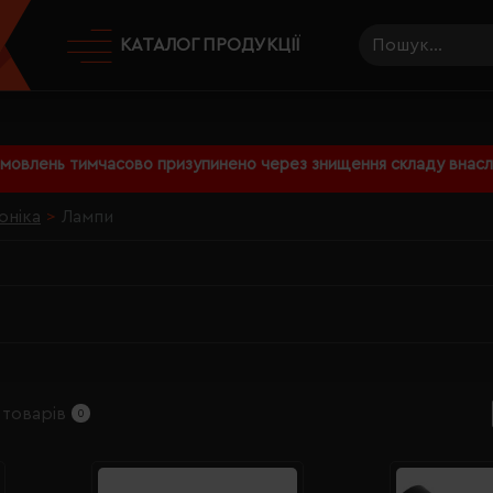
КАТАЛОГ ПРОДУКЦІЇ
амовлень тимчасово призупинено через знищення складу внаслі
оніка
Лампи
 товарів
0