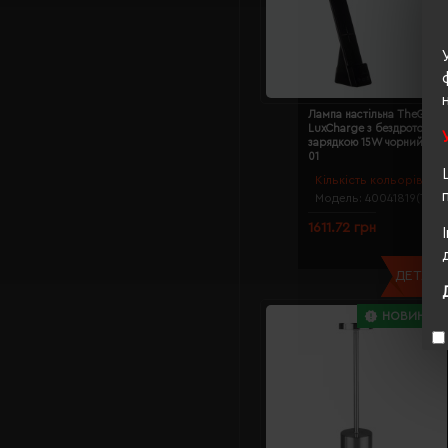
Лампа настільна TheGener
LuxCharge з бездротовою
зарядкою 15W чорний - 40
01
Кількість кольорів:
1
Модель:
40041819(TheG
1611.72 грн
ДЕТАЛЬН
НОВИНКА