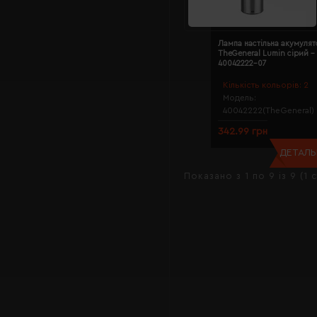
Лампа настільна акумулят
TheGeneral Lumin сірий -
40042222-07
Кількість кольорів:
2
Модель:
40042222(TheGeneral)
342.99 грн
ДЕТАЛЬН
Показано з 1 по 9 із 9 (1 