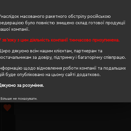
Унаслідок масованого ракетного обстрілу російською
федерацією було повністю знищено склад готової продукції
нашої компанії.
al
Лампа н
Лампа настільна TheGeneral Libra
У зв'язку з цим діяльність компанії тимчасово призупинена.
TheGener
041819-
білий - 40040419-08
батареє
Щиро дякуємо всім нашим клієнтам, партнерам та
Кількість кольорів:
1
Кількі
постачальникам за довіру, підтримку і багаторічну співпрацю.
eneral)
Модель:
Модел
40040419(TheGeneral)
400405
Інформацію щодо відновлення роботи компанії та подальших
181.49 грн
695.14
дій буде опубліковано на цьому сайті додатково.
ІШЕ...
ДЕТАЛЬНІШЕ...
Дякуємо за розуміння.
Більше не показувати.