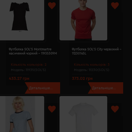
Футболка SOL'S Montmartre
Футболка SOL'S City червоний -
насичений чорний - 11935309M
11230145L
Кількість кольорів:
2
Кількість кольорів:
3
Модель:
11935(SOL’S)
Модель:
11230(SOL’S)
433.27 грн
373.02 грн
Детальніше...
Детальніше...