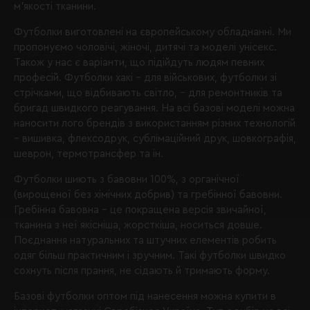
м’якості тканини.
Футболки виготовлені на європейському обладнанні. Ми
пропонуємо чоловічі, жіночі, дитячі та моделі унісекс.
Також у нас є варіанти, що підійдуть людям певних
професій. Футболки хакі – для військових, футболки зі
стрічками, що відбивають світло, – для ремонтників та
бригад швидкого реагування. На всі базові моделі можна
наносити лого брендів з використанням різних технологій
– вишивка, флексодрук, сублімаційний друк, шовкографія,
шеврон, термотрансфер та ін.
Футболки шиють з бавовни 100%, з органічної
(вирощеної без хімічних добрив) та гребінної бавовни.
Гребінна бавовна – це покращена версія звичайної,
тканина з неї якісніша, жорсткіша, носиться довше.
Поєднання натуральних та штучних елементів робить
одяг більш практичним і зручним. Такі футболки швидко
сохнуть після прання, не сідають й тримають форму.
Базові футболки оптом під нанесення можна купити в