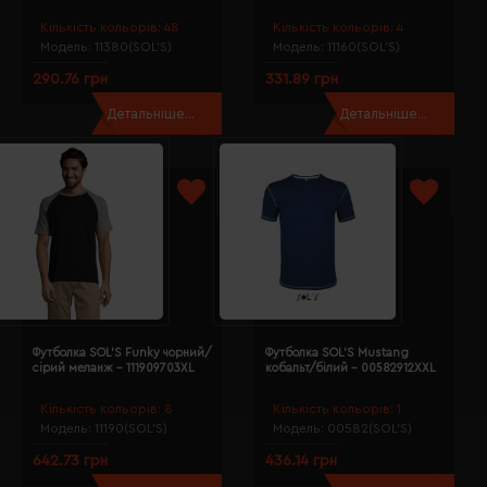
Кількість кольорів:
48
Кількість кольорів:
4
Модель:
11380(SOL’S)
Модель:
11160(SOL’S)
290.76 грн
331.89 грн
Детальніше...
Детальніше...
Футболка SOL'S Funky чорний/
Футболка SOL'S Mustang
сірий меланж - 111909703XL
кобальт/білий - 00582912XXL
Кількість кольорів:
8
Кількість кольорів:
1
Модель:
11190(SOL’S)
Модель:
00582(SOL’S)
642.73 грн
436.14 грн