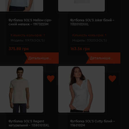
Футболка SOL'S Mellow сіро-
Футболка SOL'S Joker білий -
синій меланж - 11973223M
11320102XXL
Кількість кольорів:
1
Кількість кольорів:
1
Модель:
11973(SOL’S)
Модель:
11320(SOL’S)
375.88 грн
163.56 грн
Детальніше...
Детальніше...
Футболка SOL'S Regent
Футболка SOL'S Cutty білий -
натуральний - 113801013XL
11160102M