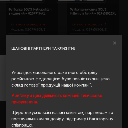
Футболка SOL'S Metropolitan
Футболка чоловіча SOL'S
вишневий - 02079154XL
Millenium білий - 029451023XL
Кількість кольорів:
4
Кількість кольорів:
3
Модель:
02079(SOL’S)
Модель:
02945(SOL’S)
192.25 грн
689.61 грн
Детальніше...
Детальніше...
ШАНОВНІ ПАРТНЕРИ ТА КЛІЄНТИ!
Унаслідок масованого ракетного обстрілу
російською федерацією було повністю знищено
склад готової продукції нашої компанії.
У зв'язку з цим діяльність компанії тимчасово
призупинена.
Футболка жіноча SOL'S
Футболка SOL'S Melrose
Щиро дякуємо всім нашим клієнтам, партнерам та
Millenium білий - 02946102L
червоний - 11385145S
постачальникам за довіру, підтримку і багаторічну
Кількість кольорів:
3
Кількість кольорів:
7
співпрацю.