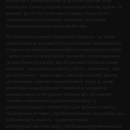
Футболки є універсальним та зручним одягом, який
носять всі. Стильну модель можна вдягати під піджак та
джинси, футболки спортивного крою поєднувати з
тренувальними костюмами, лосинами, приталені
бавовняні речі носити зимою як білизну.
Футболки від
компанії Євробізнес Україна
– це якісні
сучасні моделі, що мають багато переваг:відрізняються
стильним дизайном;можна вибрати моделі різного крою
– довгі, короткі, прямі, вільні, приталені, з подовженими
та короткими рукавами; футболки виготовлені в різних
кольорах – від базових чорного, білого, червоного, хакі
до екзотичних – лайм, індиго, неоново-жовтий, фуксія,
ультрамарин, неоново-помаранчевий тощо. Є цікаві
двоколірні моделі;для виготовлення в основному
використовують натуральні тканини або натуральні
тканини з невеликим відсотком еластану та
поліестеру;моделі з поліестеру для зручності мають
перфоровані вставки; обробка горловини та подвійні шви
забезпечують міцність та довгий термін
експлуатації;частина одягу оброблена ферментами для