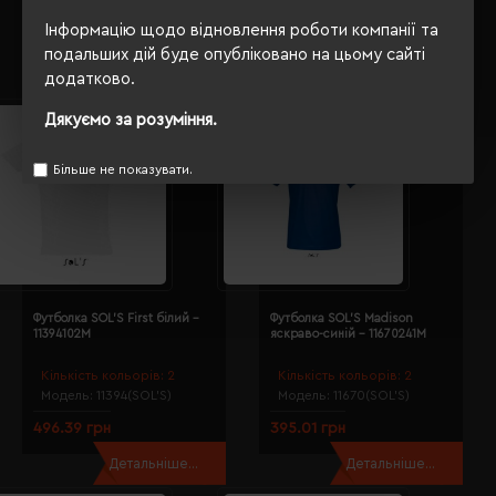
Модель:
02946(SOL’S)
Модель:
11385(SOL’S)
Інформацію щодо відновлення роботи компанії та
629.35 грн
258.24 грн
подальших дій буде опубліковано на цьому сайті
Детальніше...
Детальніше...
додатково.
Дякуємо за розуміння.
Більше не показувати.
Футболка SOL'S First білий -
Футболка SOL'S Madison
11394102M
яскраво-синій - 11670241M
Кількість кольорів:
2
Кількість кольорів:
2
Модель:
11394(SOL’S)
Модель:
11670(SOL’S)
496.39 грн
395.01 грн
Детальніше...
Детальніше...