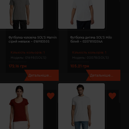
Футболка чоловіча SOL'S Marvin
Футболка дитяча SOL'S Milo
сірий меланж - 01698350S
білий - 0207810204A
Кількість кольорів:
1
Кількість кольорів:
1
Модель:
01698(SOL’S)
Модель:
02078(SOL’S)
172.16 грн
105.21 грн
Детальніше...
Детальніше...