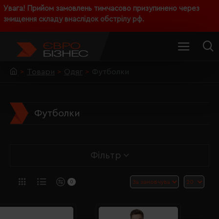
Увага! Прийом замовлень тимчасово призупинено через
знищення складу внаслідок обстрілу рф.
Товари
Одяг
Футболки
Футболки
Фільтр
0