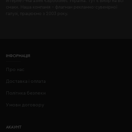
інтернет-магазині Євробізнес Україна. Тут є вибір на всі
смаки. Наша компанія – флагман рекламно-сувенірної
галузі, працюємо з 2003 року.
ІНФОРМАЦІЯ
Про нас
Доставка і оплата
Політика безпеки
Умови договору
АКАУНТ