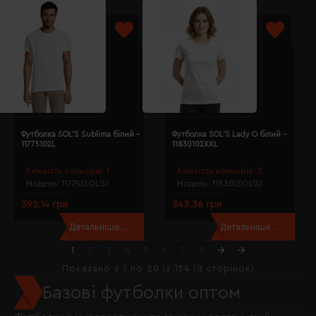
Футболка SOL'S Sublima білий -
Футболка SOL'S Lady O білий -
11775102L
11830102XXL
Кількість кольорів:
1
Кількість кольорів:
3
Модель:
11775(SOL’S)
Модель:
11830(SOL’S)
392.14 грн
343.36 грн
Детальніше...
Детальніше...
1
2
3
4
5
6
7
8
Показано з 1 по 20 із 154 (8 сторінок)
Базові футболки оптом