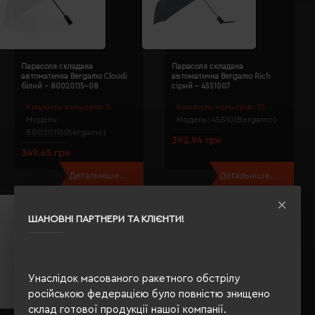
Парасоля складана
Парасоля складана
автоматична Bergamo Cloudi
автоматична Bergamo Rich
білий - 80020115-08
сірий - 4551007
Кількість кольорів:
5
Кількість кольорів:
10
Модель:
Модель:
45510(Bergamo)
80020115(Bergamo)
392.94 грн
349.65 грн
Детальніше...
Детальніше...
НОВИНКА
НОВИНКА
ШАНОВНІ ПАРТНЕРИ ТА КЛІЄНТИ!
Унаслідок масованого ракетного обстрілу
російською федерацією було повністю знищено
склад готової продукції нашої компанії.