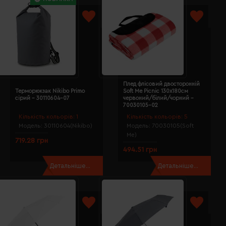
Плед флісовий двосторонній
Терморюкзак Nikibo Primo
Soft Me Picnic 130х180см
сірий - 30110604-07
червоний/білий/чорний -
70030105-02
Кількість кольорів:
1
Кількість кольорів:
5
Модель:
30110604(Nikibo)
Модель:
70030105(Soft
Me)
719.28 грн
494.51 грн
Детальніше...
Детальніше...