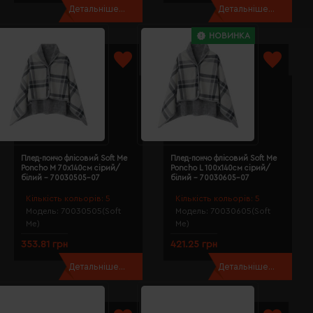
Детальніше...
Детальніше...
НОВИНКА
Плед-пончо флісовий Soft Me
Плед-пончо флісовий Soft Me
Poncho M 70х140см сірий/
Poncho L 100х140см сірий/
білий - 70030505-07
білий - 70030605-07
Кількість кольорів:
5
Кількість кольорів:
5
Модель:
70030505(Soft
Модель:
70030605(Soft
Me)
Me)
353.81 грн
421.25 грн
Детальніше...
Детальніше...