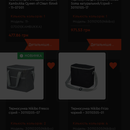
Kambukka Queen of Clean білий
Soma натуральний/сірий -
- 11-07001
30110105-17
Кількість кольорів:
1
Кількість кольорів:
1
Модель:
11-
Модель:
30110105(Nikibo)
07001(KAMBUKKA)
971.53 грн
477.86 грн
Детальніше...
Детальніше...
НОВИНКА
Термосумка Nikibo Fresco
Термосумка Nikibo Frizo
сірий - 30110205-07
чорний - 30110305-01
Кількість кольорів:
2
Кількість кольорів:
4
Модель:
30110205(Nikibo)
Модель:
30110305(Nikibo)