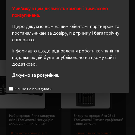
Електронабір прецизійних
Викрутка прецизійна 25в1
викруток 82в1 TheGeneral
У зв'язку з цим діяльність компанії тимчасово
TheGeneral NanoPro графітовий
BitMaster з LED графітовий -
- 100030722-11
призупинена.
100030819-11
Кількість кольорів:
1
Кількість кольорів:
1
Щиро дякуємо всім нашим клієнтам, партнерам та
Модель:
Модель:
постачальникам за довіру, підтримку і багаторічну
100030722(TheGeneral)
100030819(TheGeneral)
співпрацю.
574.43 грн
2283.55 грн
Інформацію щодо відновлення роботи компанії та
Детальніше...
Детальніше...
подальших дій буде опубліковано на цьому сайті
НОВИНКА
НОВИНКА
додатково.
Дякуємо за розуміння.
Більше не показувати.
Набір прецизійних викруток
Викрутка прецизійна 25в1
88в1 TheGeneral HeavySpin
TheGeneral FixMate графітовий
чорний - 100030905-01
- 100031019-11
Кількість кольорів:
1
Кількість кольорів:
1