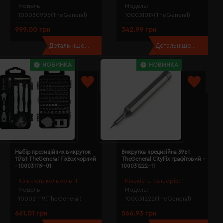
Модель:
Модель:
100030905(TheGeneral)
100031019(TheGeneral)
999.00 грн
342.99 грн
Детальніше...
Детальніше...
НОВИНКА
НОВИНКА
Набір презиційних викруток
Викрутка прецизійна 39в1
117в1 TheGeneral FixBox чорний
TheGeneral CityFix графітовий -
- 100031119-01
100031222-11
Кількість кольорів:
1
Кількість кольорів:
1
Модель:
Модель:
100031119(TheGeneral)
100031222(TheGeneral)
661.01 грн
566.93 грн