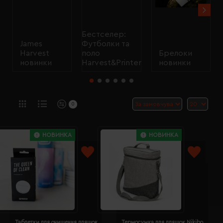
Бестселер:
James
Футболки та
Harvest
поло
Брелоки
новинки
Harvest&Printer
новинки
0
НОВИНКА
НОВИНКА
Таблетки для очищення пляшок
Термосумка для пляшок Nikibo