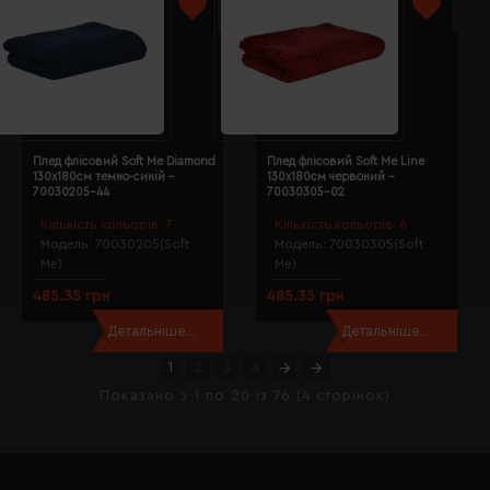
Плед флісовий Soft Me Diamond
Плед флісовий Soft Me Line
130х180см темно-синій -
130х180см червоний -
70030205-44
70030305-02
Кількість кольорів:
7
Кількість кольорів:
6
Модель:
70030205(Soft
Модель:
70030305(Soft
Me)
Me)
485.35 грн
485.35 грн
Детальніше...
Детальніше...
1
2
3
4
Показано з 1 по 20 із 76 (4 сторінок)