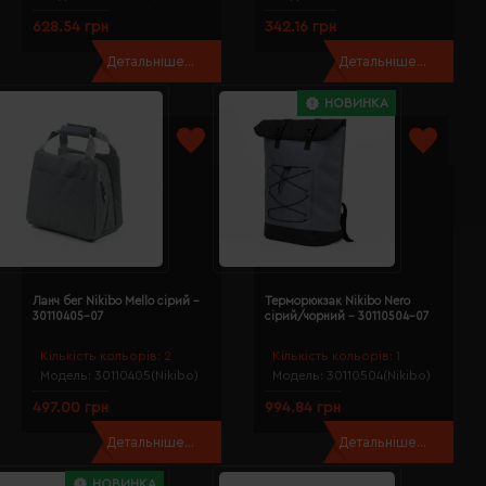
628.54 грн
342.16 грн
Детальніше...
Детальніше...
НОВИНКА
Ланч бег Nikibo Mello сірий -
Терморюкзак Nikibo Nero
30110405-07
сірий/чорний - 30110504-07
Кількість кольорів:
2
Кількість кольорів:
1
Модель:
30110405(Nikibo)
Модель:
30110504(Nikibo)
497.00 грн
994.84 грн
Детальніше...
Детальніше...
НОВИНКА