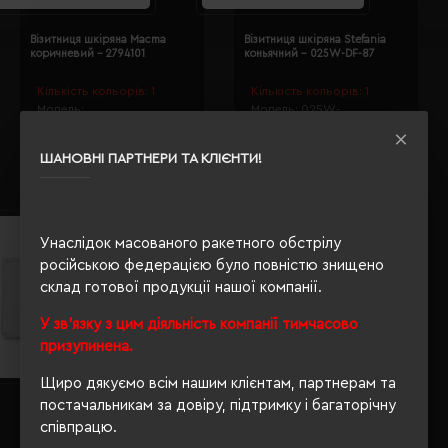
Візитниця шкіряна Macma
Візитниця шкіряна Stefania
коричневий - 2794101
коньячний - 025W-DF-87
Кількість кольорів:
1
Кількість кольорів:
1
Модель:
Модель:
025W-
27941(MCollection)
DF(Stefania)
249.64 грн
1868.91 грн
ШАНОВНІ ПАРТНЕРИ ТА КЛІЄНТИ!
Детальніше...
Детальніше...
Унаслідок масованого ракетного обстрілу
російською федерацією було повністю знищено
склад готової продукції нашої компанії.
У зв'язку з цим діяльність компанії тимчасово
призупинена.
Щиро дякуємо всім нашим клієнтам, партнерам та
постачальникам за довіру, підтримку і багаторічну
Картхолдер пластиковий
Візитниця шкіряна Stefania
Voyager білий - V4376-02
темно-червоний - 017W-DF-85
співпрацю.