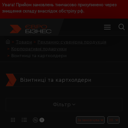
Увага! Прийом замовлень тимчасово призупинено через
знищення складу внаслідок обстрілу рф.
Товари
Рекламно-сувенірна продукція
Корпоративні подарунки
Візитниці та картхолдери
Візитниці та картхолдери
Фільтр
0