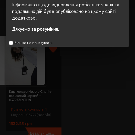
Кількість кольорів:
1
Кількість кольорів:
1
Інформацію щодо відновлення роботи компанії та
Модель:
V4376(Voyager)
Модель:
017W-DF(Stefania)
подальших дій буде опубліковано на цьому сайті
16.26 грн
1868.91 грн
додатково.
Детальніше...
Детальніше...
Дякуємо за розуміння.
Більше не показувати.
Картхолдер Neoblu Charlie
насичений чорний -
03797309TUN
Кількість кольорів:
1
Модель:
03797(NeoBlu)
1532.23 грн
Детальніше...