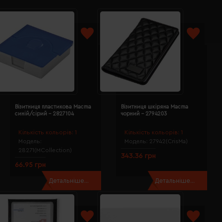
Візитниця пластикова Macma
Візитниця шкіряна Macma
синій/сірий - 2827104
чорний - 2794203
Кількість кольорів:
1
Кількість кольорів:
1
Модель:
Модель:
27942(CrisMa)
28271(MCollection)
343.36 грн
66.95 грн
Детальніше...
Детальніше...