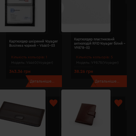
Картхолдер пластиковий
Картхолдер шкіряний Voyager
антизлодій RFID Voyager білий -
Business чорний - V4460-03
V9878-02
Кількість кольорів:
1
Кількість кольорів:
5
Модель:
V4460(Voyager)
Модель:
V9878(Voyager)
343.36 грн
38.26 грн
Детальніше...
Детальніше...