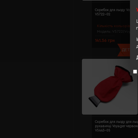
Скребок для льоду Voyage
V5722-02
Кількість кольорів:
2
Модель:
V5722(Voyager
141.56 грн
ДЕТАЛЬН
Скребок для льоду для льо
рукавичці Voyager червон
V5443-05