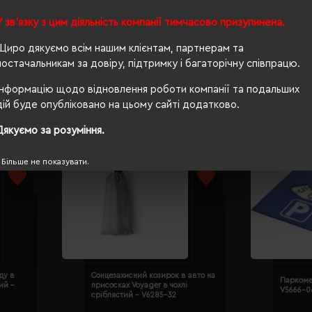
У зв'язку з цим діяльність компанії тимчасово призупинена.
r білий -
Тримач для телефону в авто
Паркомет
Voyager Gravity білий - V9778-02
Voyager 
Щиро дякуємо всім нашим клієнтам, партнерам та
Кількість кольорів:
3
Кількі
постачальникам за довіру, підтримку і багаторічну співпрацю.
)
Модель:
V9778(Voyager)
Модел
Інформацію щодо відновлення роботи компанії та подальших
40.16 грн
111.91 
дій буде опубліковано на цьому сайті додатково.
ІШЕ...
ДЕТАЛЬНІШЕ...
Дякуємо за розуміння.
Більше не показувати.
ду в
Сонцезахисний козирок в авто на
Паркоме
ий -
присосках Voyager в чохлі
V5666-0
сріблястий - V6285-32