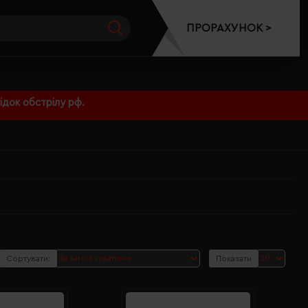
ПРОРАХУНОК >
док обстрілу рф.
Сортувати:
Показати