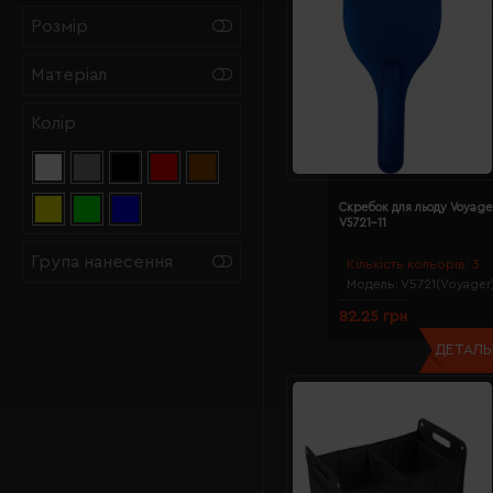
Розмір
Матеріал
Колір
Скребок для льоду Voyager
V5721-11
Група нанесення
Кількість кольорів:
3
Модель:
V5721(Voyager
82.25 грн
ДЕТАЛЬН