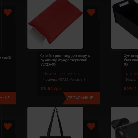
Скребок для льоду для льоду в
Сумка-о
 синій -
рукавичці Voyager червоний -
багажни
V5723-05
03
Кількість кольорів:
3
Кількі
)
Модель:
V5723(Voyager)
Модел
178.86 грн
869.41
ІШЕ...
ДЕТАЛЬНІШЕ...