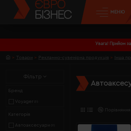
МЕНЮ
Увага! Прийом з
Товари
Рекламно-сувенірна продукція
Інша п
Фільтр
Автоаксес
Бренд
Voyager
(31)
Порівняння
Категорія
Автоаксесуари
(31)