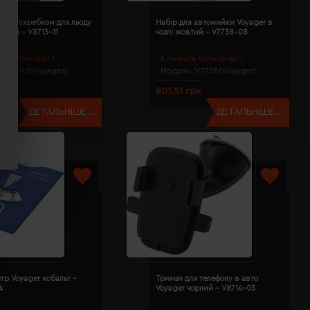
р зі скребком для льоду
Набір для автомийки Voyager в
синій - V8713-11
чохлі жовтий - V7738-08
сть кольорів:
1
Кількість кольорів:
1
ь:
V8713(Voyager)
Модель:
V7738(Voyager)
грн
801.51 грн
ДЕТАЛЬНІШЕ...
ДЕТАЛЬНІШЕ...
тр Voyager кобальт -
Тримач для телефону в авто
4
Voyager чорний - V8714-03