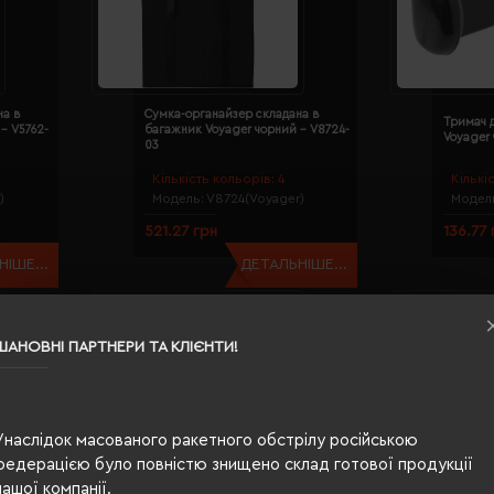
на в
Сумка-органайзер складана в
Тримач д
- V5762-
багажник Voyager чорний - V8724-
Voyager 
03
Кількість кольорів:
4
Кількі
)
Модель:
V8724(Voyager)
Модел
521.27 грн
136.77 
ІШЕ...
ДЕТАЛЬНІШЕ...
ШАНОВНІ ПАРТНЕРИ ТА КЛІЄНТИ!
Унаслідок масованого ракетного обстрілу російською
федерацією було повністю знищено склад готової продукції
нашої компанії.