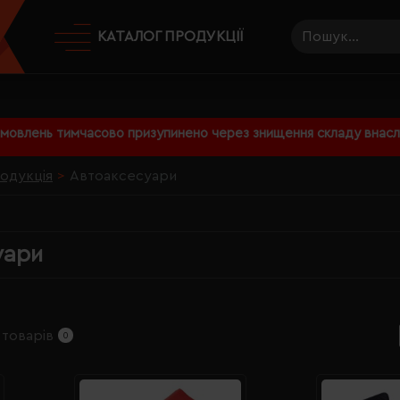
КАТАЛОГ ПРОДУКЦІЇ
амовлень тимчасово призупинено через знищення складу внаслі
родукція
Автоаксесуари
уари
 товарів
0