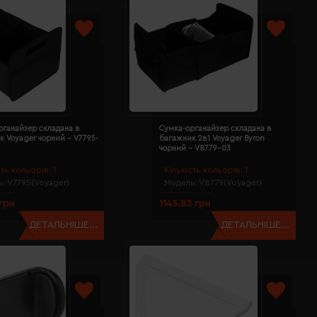
рганайзер складана в
Сумка-органайзер складана в
к Voyager чорний - V7795-
багажник 2в1 Voyager Byron
чорний - V8779-03
сть кольорів:
1
Кількість кольорів:
1
ь:
V7795(Voyager)
Модель:
V8779(Voyager)
 грн
1145.83 грн
ДЕТАЛЬНІШЕ...
ДЕТАЛЬНІШЕ...