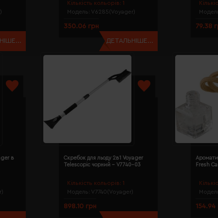
Кількість кольорів:
1
Кількі
)
Модель:
V6285(Voyager)
Модел
350.06 грн
79.38 
ІШЕ...
ДЕТАЛЬНІШЕ...
ger в
Скребок для льоду 2в1 Voyager
Аромати
Telescopic чорний - V7740-03
Fresh Ca
Кількість кольорів:
1
Кількі
r)
Модель:
V7740(Voyager)
Модел
898.10 грн
154.94