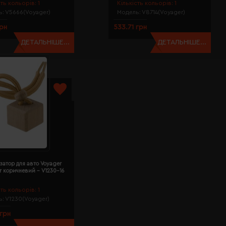
сть кольорів:
1
Кількість кольорів:
1
ь:
V5666(Voyager)
Модель:
V8714(Voyager)
грн
533.71 грн
ДЕТАЛЬНІШЕ...
ДЕТАЛЬНІШЕ...
затор для авто Voyager
r коричневий - V1230-16
сть кольорів:
1
ь:
V1230(Voyager)
 грн