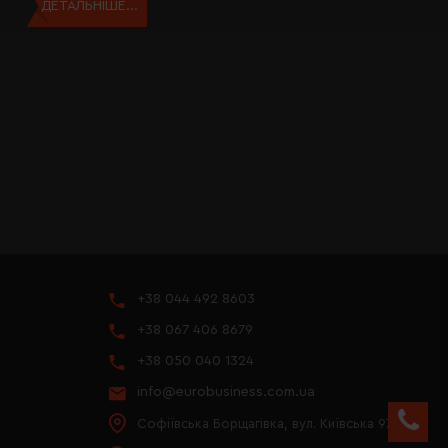
ДЕТАЛЬНІШЕ...
+38 044 492 8603
+38 067 406 8679
+38 050 040 1324
info@eurobusiness.com.ua
Софіївська Борщагівка, вул. Київська 97