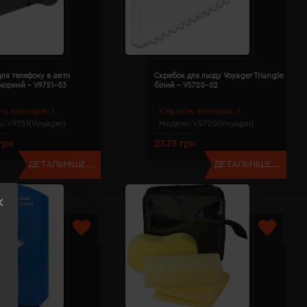
ля телефону в авто
Скребок для льоду Voyager Triangle
чорний - V9751-03
білий - V5720-02
сть кольорів:
1
Кількість кольорів:
1
ь:
V9751(Voyager)
Модель:
V5720(Voyager)
грн
27.73 грн
ДЕТАЛЬНІШЕ...
ДЕТАЛЬНІШЕ...