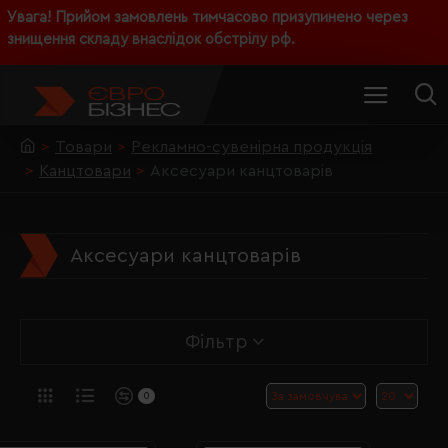
Увага! Прийом замовлень тимчасово призупинено через
знищення складу внаслідок обстрілу рф.
Товари
Рекламно-сувенірна продукція
Канцтовари
Аксесуари канцтоварів
Аксесуари канцтоварів
Фільтр
0