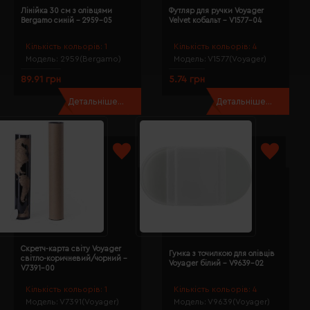
Лінійка 30 см з олівцями
Футляр для ручки Voyager
Bergamo синій - 2959-05
Velvet кобальт - V1577-04
Кількість кольорів:
1
Кількість кольорів:
4
Модель:
2959(Bergamo)
Модель:
V1577(Voyager)
89.91 грн
5.74 грн
Детальніше...
Детальніше...
Скретч-карта світу Voyager
Гумка з точилкою для олівців
світло-коричневий/чорний -
Voyager білий - V9639-02
V7391-00
Кількість кольорів:
1
Кількість кольорів:
4
Модель:
V7391(Voyager)
Модель:
V9639(Voyager)