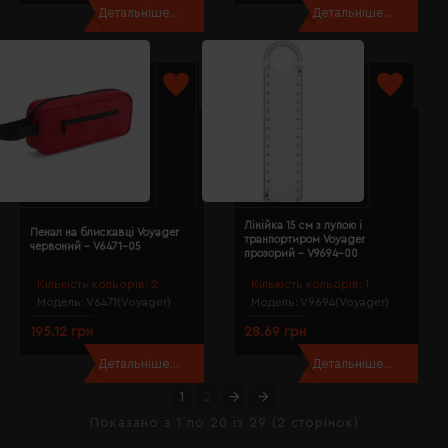
Детальніше...
Детальніше...
Лінійка 15 см з лупою і
Пенал на блискавці Voyager
транпортиром Voyager
червоний - V6471-05
прозорий - V9694-00
Кількість кольорів:
2
Кількість кольорів:
1
Модель:
V6471(Voyager)
Модель:
V9694(Voyager)
195.12 грн
28.69 грн
Детальніше...
Детальніше...
1
2
Показано з 1 по 20 із 29 (2 сторінок)