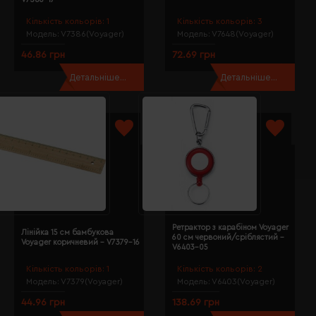
Кількість кольорів:
1
Кількість кольорів:
3
Модель:
V7386(Voyager)
Модель:
V7648(Voyager)
46.86 грн
72.69 грн
Детальніше...
Детальніше...
Ретрактор з карабіном Voyager
Лінійка 15 см бамбукова
60 см червоний/сріблястий -
Voyager коричневий - V7379-16
V6403-05
Кількість кольорів:
1
Кількість кольорів:
2
Модель:
V7379(Voyager)
Модель:
V6403(Voyager)
44.96 грн
138.69 грн