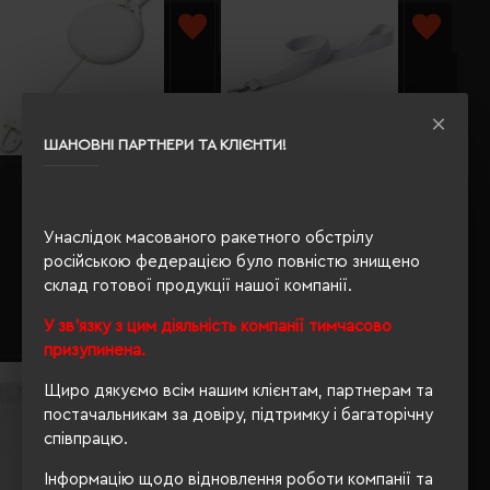
ШАНОВНІ ПАРТНЕРИ ТА КЛІЄНТИ!
Ретрактор Voyager 80 см білий
Шнурок для бейджа широкий
- V6527-02
Voyager білий - V4779-02
Унаслідок масованого ракетного обстрілу
Кількість кольорів:
1
Кількість кольорів:
13
російською федерацією було повністю знищено
Модель:
V6527(Voyager)
Модель:
V4779(Voyager)
склад готової продукції нашої компанії.
51.65 грн
22.00 грн
У зв'язку з цим діяльність компанії тимчасово
Детальніше...
Детальніше...
призупинена.
Щиро дякуємо всім нашим клієнтам, партнерам та
постачальникам за довіру, підтримку і багаторічну
співпрацю.
Інформацію щодо відновлення роботи компанії та