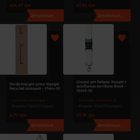
426.57 грн
47.82 грн
Детальніше...
Детальніше...
Шнурок для бейджа Voyager з
Еко-футляр для ручки Voyager
запобіжною застібкою білий -
Recycled прозорий - V1464-00
V2403-02
Кількість кольорів:
1
Кількість кольорів:
8
Модель:
V1464(Voyager)
Модель:
V2403(Voyager)
4.79 грн
62.18 грн
Детальніше...
Детальніше...