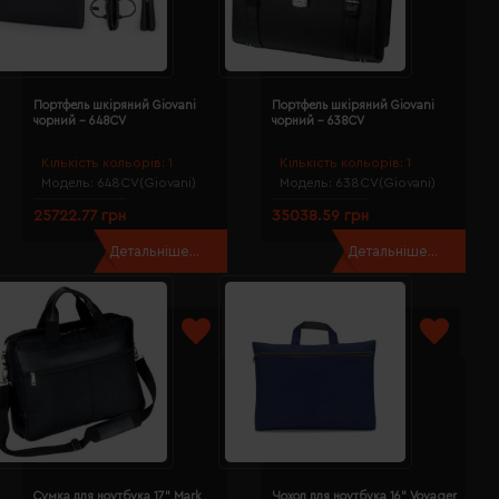
Портфель шкіряний Giovani
Портфель шкіряний Giovani
чорний - 648CV
чорний - 638CV
Кількість кольорів:
1
Кількість кольорів:
1
Модель:
648CV(Giovani)
Модель:
638CV(Giovani)
25722.77 грн
35038.59 грн
Детальніше...
Детальніше...
Сумка для ноутбука 17" Mark
Чoхол для ноутбука 16" Voyager