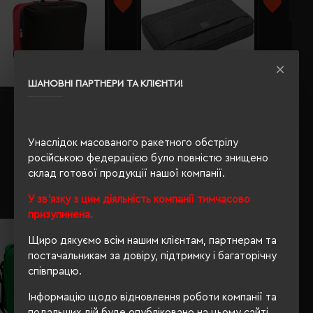
ШАНОВНІ ПАРТНЕРИ ТА КЛІЄНТИ!
Сумка для ноутбука 15.6" SOL'S
Чохол для ноутбука 13.3"
College чорний/червоний -
Voyager графітовий - V7497-15
71100145TUN
Унаслідок масованого ракетного обстрілу
Кількість кольорів:
2
Кількість кольорів:
1
Модель:
71100(SOL’S)
Модель:
V7497(Voyager)
російською федерацією було повністю знищено
склад готової продукції нашої компанії.
153.03 грн
435.19 грн
У зв'язку з цим діяльність компанії тимчасово
Детальніше...
Детальніше...
призупинена.
Щиро дякуємо всім нашим клієнтам, партнерам та
постачальникам за довіру, підтримку і багаторічну
співпрацю.
Інформацію щодо відновлення роботи компанії та
подальших дій буде опубліковано на цьому сайті