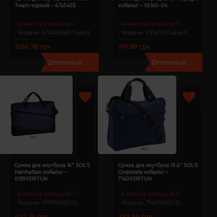
Twain чорний - 6745403
кобальт - V2165-04
Кількість кольорів:
1
Кількість кольорів:
5
Модель:
67454(Mark Twain)
Модель:
V2165(Voyager)
1256.78 грн
199.89 грн
Детальніше...
Детальніше...
Сумка для ноутбука 16" SOL'S
Сумка для ноутбука 15.6" SOL'S
Manhattan кобальт -
Corporate кобальт -
01395319TUN
71400319TUN
Кількість кольорів:
1
Кількість кольорів:
1
Модель:
01395(SOL’S)
Модель:
71400(SOL’S)
422.74 грн
353.89 грн