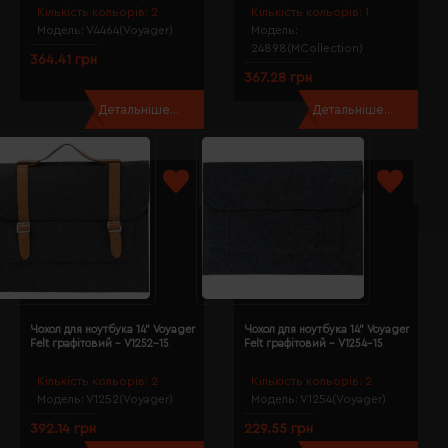
Кількість кольорів:
2
Кількість кольорів:
1
Модель:
V4464(Voyager)
Модель:
24898(MCollection)
364.41 грн
367.28 грн
Детальніше...
Детальніше...
Чoхол для ноутбука 14" Voyager
Чoхол для ноутбука 14" Voyager
Felt графітовий - V1252-15
Felt графітовий - V1254-15
Кількість кольорів:
2
Кількість кольорів:
2
Модель:
V1252(Voyager)
Модель:
V1254(Voyager)
392.14 грн
229.55 грн