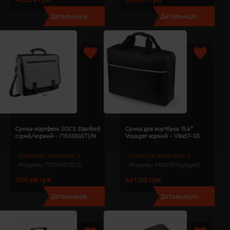
Детальніше...
Детальніше...
Сумка-портфель SOL'S Stanford
Сумка для ноутбука 15.6"
сірий/чорний - 71500345TUN
Voyager чорний - V8457-03
Кількість кольорів:
1
Кількість кольорів:
6
Модель:
71500(SOL’S)
Модель:
V8457(Voyager)
709.68 грн
461.00 грн
Детальніше...
Детальніше...