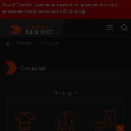
Увага! Прийом замовлень тимчасово призупинено через
знищення складу внаслідок обстрілу рф.
Товари
Спецодяг
Спецодяг
Фільтр