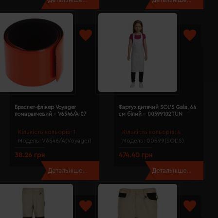
Браслет-флікер Voyager
Фартух дитячий SOL'S Gala, 64
помаранчевий - V6546/A-07
см білий - 00599102TUN
Кількість кольорів:
1
Кількість кольорів:
4
Модель:
V6546/A(Voyager)
Модель:
00599(SOL’S)
38.26 грн
474.40 грн
Детальніше...
Детальніше...