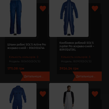
Комбінезон робочий SOL'S
Штани робочі SOL'S Active Pro
Jupiter Pro яскраво-синій -
яскраво-синій - 8060024744
809012473XL
Кількість кольорів:
2
Кількість кольорів:
3
Модель:
80600(SOL’S)
Модель:
80901(SOL’S)
1711.08 грн
3926.24 грн
Детальніше...
Детальніше...