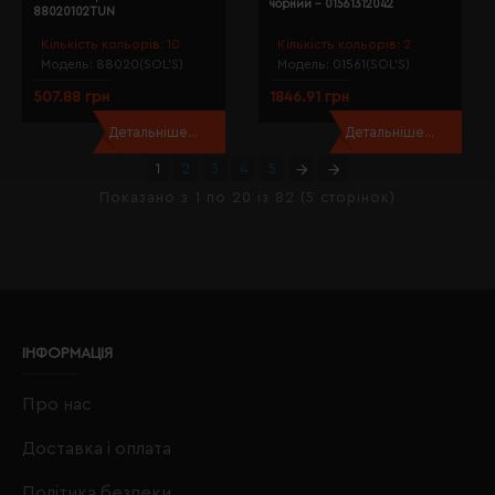
чорний - 01561312042
88020102TUN
Кількість кольорів:
10
Кількість кольорів:
2
Модель:
88020(SOL’S)
Модель:
01561(SOL’S)
507.88 грн
1846.91 грн
Детальніше...
Детальніше...
1
2
3
4
5
Показано з 1 по 20 із 82 (5 сторінок)
ІНФОРМАЦІЯ
Про нас
Доставка і оплата
Політика безпеки