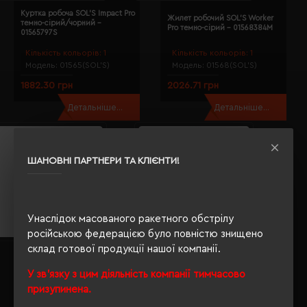
Куртка робоча SOL'S Impact Pro
Жилет робочий SOL'S Worker
темно-сірий/чорний -
Pro темно-сірий - 01568384M
01565797S
Кількість кольорів:
1
Кількість кольорів:
1
Модель:
01565(SOL’S)
Модель:
01568(SOL’S)
1882.30 грн
2026.71 грн
Детальніше...
Детальніше...
ШАНОВНІ ПАРТНЕРИ ТА КЛІЄНТИ!
Унаслідок масованого ракетного обстрілу
російською федерацією було повністю знищено
склад готової продукції нашої компанії.
Куртка робоча SOL'S Vital Pro
Жилет робочий SOL'S Zenith
темно-сірий - 80400384M
Pro темно-сірий - 80500384M
У зв'язку з цим діяльність компанії тимчасово
призупинена.
Кількість кольорів:
1
Кількість кольорів:
1
Модель:
80400(SOL’S)
Модель:
80500(SOL’S)