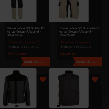
Штани робочі SOL'S Metal Pro
Штани робочі SOL'S Impulse Pro
світло-бежевий/чорний -
світло-бежевий/чорний -
01560122040
01562122042
Кількість кольорів:
2
Кількість кольорів:
1
Модель:
01560(SOL’S)
Модель:
01562(SOL’S)
1355.29 грн
1067.39 грн
Детальніше...
Детальніше...