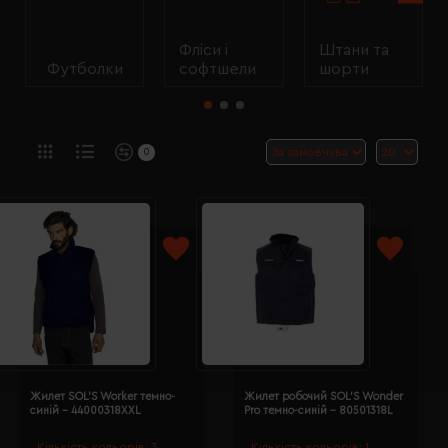
Фліси і
Штани та
Футболки
софтшели
шорти
0
Жилет SOL'S Worker темно-
Жилет робочий SOL'S Wonder
синій - 44000318XXL
Pro темно-синій - 80501318L
Кількість кольорів:
3
Кількість кольорів:
1