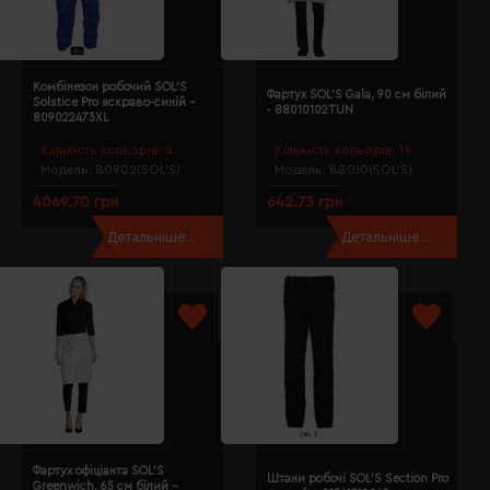
Комбінезон робочий SOL'S
Фартух SOL'S Gala, 90 см білий
Solstice Pro яскраво-синій -
- 88010102TUN
809022473XL
Кількість кольорів:
4
Кількість кольорів:
19
Модель:
80902(SOL’S)
Модель:
88010(SOL’S)
4069.70 грн
642.73 грн
Детальніше...
Детальніше...
Фартух офіціанта SOL'S
Штани робочі SOL'S Section Pro
Greenwich, 65 см білий -