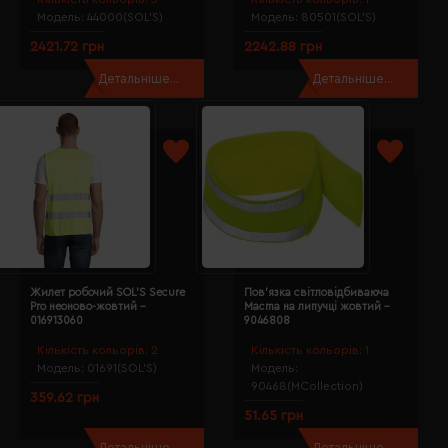
Модель:
44000(SOL’S)
Модель:
80501(SOL’S)
2421.72 грн
2242.88 грн
Детальніше...
Детальніше...
Жилет робочий SOL'S Secure
Пов'язка світловідбиваюча
Pro неоново-жовтий -
Macma на липучці жовтий -
016913060
9046808
Кількість кольорів:
2
Кількість кольорів:
1
Модель:
01691(SOL’S)
Модель:
90468(MCollection)
359.62 грн
51.65 грн
Детальніше...
Детальніше...