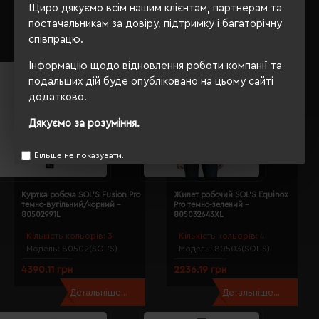
Щиро дякуємо всім нашим клієнтам, партнерам та
2255.32 грн
2386.35 грн
постачальникам за довіру, підтримку і багаторічну
співпрацю.
Детальніше...
Детальніше...
Інформацію щодо відновлення роботи компанії та
подальших дій буде опубліковано на цьому сайті
додатково.
Дякуємо за розуміння.
Більше не показувати.
Куртка робоча SOL'S Fusion Pro
Жилет робочий SOL'S Equinox
темно-вугільний/чорний -
Pro темно-зелений -
80502991L
805032643XL
Кількість кольорів:
3
Кількість кольорів:
4
Модель:
80502(SOL’S)
Модель:
80503(SOL’S)
4390.11 грн
2236.19 грн
Детальніше...
Детальніше...