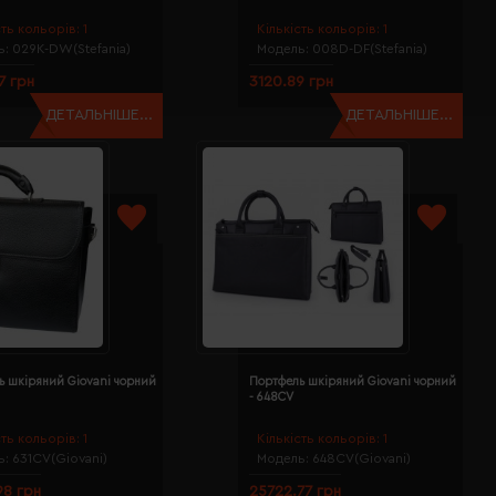
сть кольорів:
1
Кількість кольорів:
1
ь:
029K-DW(Stefania)
Модель:
008D-DF(Stefania)
7 грн
3120.89 грн
ДЕТАЛЬНІШЕ...
ДЕТАЛЬНІШЕ...
ь шкіряний Giovani чорний
Портфель шкіряний Giovani чорний
- 648CV
сть кольорів:
1
Кількість кольорів:
1
ь:
631CV(Giovani)
Модель:
648CV(Giovani)
98 грн
25722.77 грн