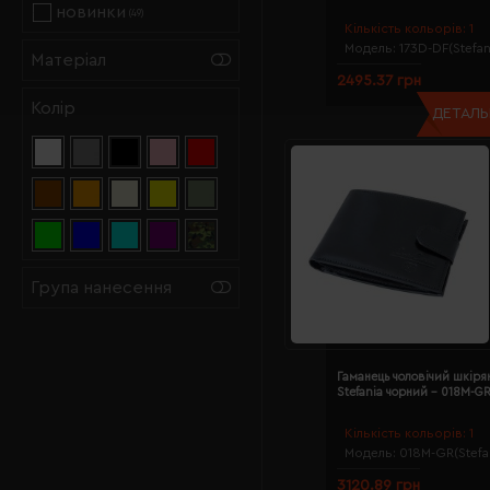
Спортивні сумки
(28)
новинки
(49)
Кількість кольорів:
1
Сумки для ноутбуків
Модель:
173D-DF(Stefan
Матеріал
(35)
2495.37 грн
Сумки на пояс
(44)
Колір
ДЕТАЛЬН
Сумки через плече
(91)
Термосумки
(67)
Шопери
(243)
Група нанесення
Гаманець чоловічий шкіря
Stefania чорний - 018M-G
Кількість кольорів:
1
Модель:
018M-GR(Stefa
3120.89 грн