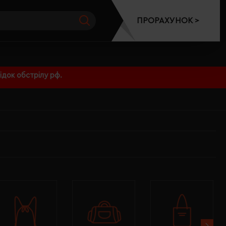
ПРОРАХУНОК >
док обстрілу рф.