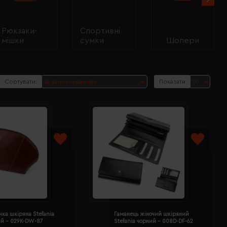
Рюкзаки-
Спортивні
мішки
сумки
Шопери
Сортувати:
Показати
ка шкіряна Stefania
Гаманець жіночий шкіряний
ий - 029K-DW-87
Stefania чорний - 008D-DF-62