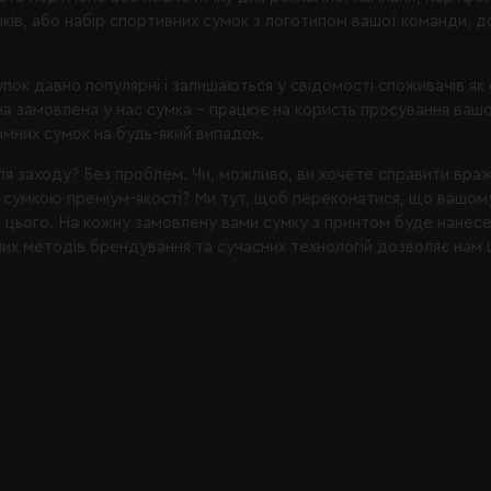
иків, або набір спортивних сумок з логотипом вашої команди, 
пок давно популярні і залишаються у свідомості споживачів як
на замовлена у нас сумка – працює на користь просування ваш
ламних сумок на будь-який випадок.
для заходу? Без проблем. Чи, можливо, ви хочете справити враже
сумкою преміум-якості? Ми тут, щоб переконатися, що вашому 
я цього. На кожну замовлену вами сумку з принтом буде нанес
них методів
брендування
та сучасних технологій дозволяє нам