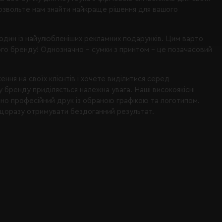
дозвольте нам знайти найкраще рішення для вашого
 один із найулюбленіших рекламних подарунків. Цим варто
ого бренду! Однозначно – сумки з принтом – це позачасовий
ння на своїх клієнтів і хочете виділитися серед
бренду приділяється належна увага. Наші високоякісні
ено професійний друк із обраною графікою та логотипом.
 щоразу отримувати бездоганний результат.