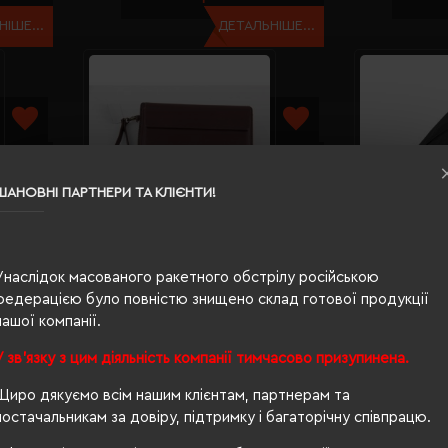
ІШЕ...
ДЕТАЛЬНІШЕ...
ШАНОВНІ ПАРТНЕРИ ТА КЛІЄНТИ!
ni чорний
Барсетка чоловіча шкіряна Stefania
Сумка че
Унаслідок масованого ракетного обстрілу російською
бордовий - 848BZ-DW-82
Córdoba 
федерацією було повністю знищено склад готової продукції
Кількість кольорів:
1
Кількі
нашої компанії.
i)
Модель:
848BZ-DW(Stefania)
Модел
У зв'язку з цим діяльність компанії тимчасово призупинена.
3120.89 грн
406.50
Щиро дякуємо всім нашим клієнтам, партнерам та
ІШЕ...
ДЕТАЛЬНІШЕ...
постачальникам за довіру, підтримку і багаторічну співпрацю.