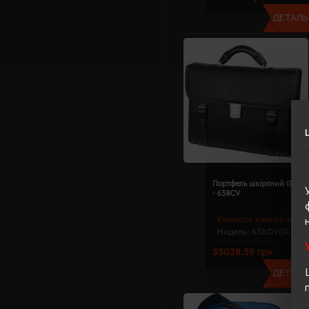
ДЕТАЛЬН
Портфель шкіряний Giova
- 638CV
Кількість кольорів:
1
Модель:
638CV(Giovan
35038.59 грн
ДЕТАЛЬН