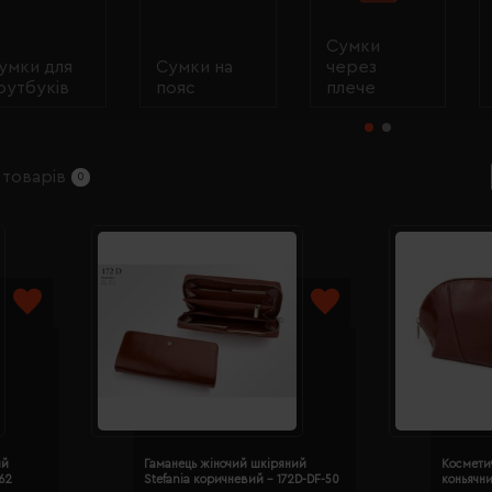
Сумки
умки для
Сумки на
через
оутбуків
пояс
плече
 товарів
0
ий
Гаманець жіночий шкіряний
Косметич
-62
Stefania коричневий - 172D-DF-50
коньячн