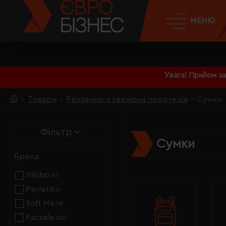
МЕНЮ
Увага! Прийом з
Товари
Рекламно-сувенірна продукція
Сумки
Фільтр
Сумки
Бренд
Nikibo
(51)
Perletti
(3)
Soft Me
(18)
Pacsafe
(222)