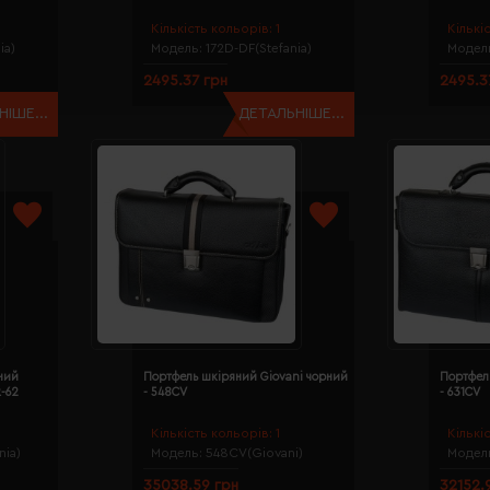
Кількість кольорів:
1
Кількі
ia)
Модель:
172D-DF(Stefania)
Модел
2495.37 грн
2495.3
ІШЕ...
ДЕТАЛЬНІШЕ...
ний
Портфель шкіряний Giovani чорний
Портфел
R-62
- 548CV
- 631CV
Кількість кольорів:
1
Кількі
nia)
Модель:
548CV(Giovani)
Модел
35038.59 грн
32152.