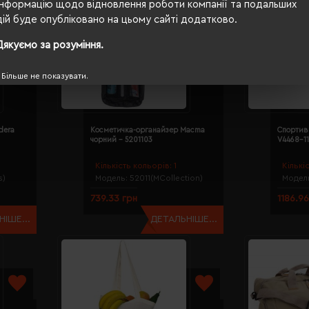
Інформацію щодо відновлення роботи компанії та подальших
дій буде опубліковано на цьому сайті додатково.
Дякуємо за розуміння.
Більше не показувати.
dera
Косметичка-органайзер Macma
Спортивн
чорний - 5201103
V4468-11
Кількість кольорів:
1
Кількі
s)
Модель:
52011(MCollection)
Модел
739.33 грн
1186.96
ІШЕ...
ДЕТАЛЬНІШЕ...