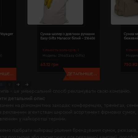
 Voyager
Сумка-шопер з довгими ручками
Сумка че
Easy Gifts Manacor білий - 216406
бежевий
Кількість кольорів:
1
Кількі
r)
Модель:
2164(Easy Gifts)
Модел
63.12 грн
750.82
ІШЕ...
ДЕТАЛЬНІШЕ...
8
9
ипів – це універсальний спосіб рекламувати свою компанію.
ити детальний опис
амінні на різноманітних заходах: конференціях, тренінгах, семі
 рекламним агентствам широкий асортимент фірмових сумок, вал
вленням у найкоротші терміни.
емо підібрати найкращі рішення брендування сумок, рюкзаків,
єте портмоне або косметичку для рекламної кампанії, портфел