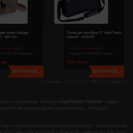
рез плече Voyager
Сумка для ноутбука 17" Mark Twain
 - 4591-20
чорний - 6745403
сть кольорів:
1
Кількість кольорів:
1
ь:
4591-20(Voyager)
Модель:
67454(Mark Twain)
 грн
1256.78 грн
ДЕТАЛЬНІШЕ...
ДЕТАЛЬНІШЕ...
Показано з 1 по 20 із 388 (20 сторінок)
нарах чи виставках. Компанія
Євробізнес Україна
– надає
із та аксесуарів до них преміум-класу, які будуть
 барсеток для ваших маркетингових потреб – незалежно від
ь або сумку для ноутбука з фірмовою символікою для своїх