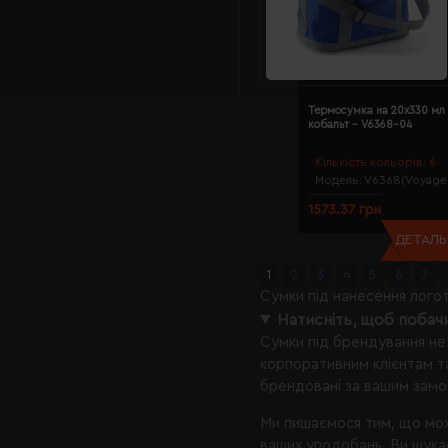
Термосумка на 20х330 мл
кобальт - V6368-04
Кількість кольорів:
6
Модель:
V6368(Voyage
1573.37 грн
ДЕТАЛЬН
1
2
3
4
5
6
7
Сумки під нанесення логот
Натисніть, щоб побач
Сумки під брендування нез
корпоративним клієнтам та
брендовані за вашим замо
Ми пишаємося тим, що мож
ваших уподобань. Ви шука