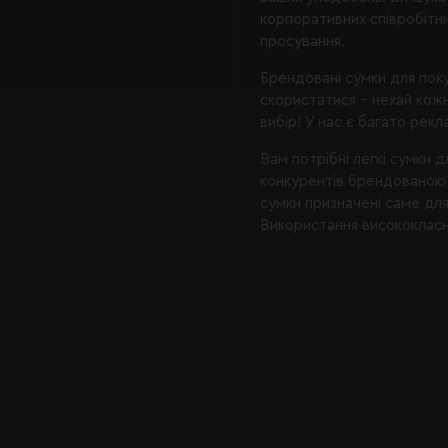
корпоративних співробітн
просування.
Брендовані сумки для поку
скористатися – нехай кож
вибір! У нас є багато рек
Вам потрібні легкі сумки 
конкурентів брендованою 
сумки призначені саме дл
Використання висококлас