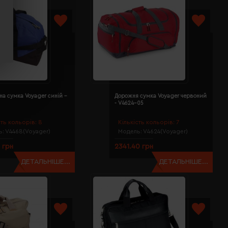
а сумка Voyager синій -
Дорожня сумка Voyager червоний
- V4624-05
сть кольорів:
8
Кількість кольорів:
7
ь:
V4468(Voyager)
Модель:
V4624(Voyager)
 грн
2341.40 грн
ДЕТАЛЬНІШЕ...
ДЕТАЛЬНІШЕ...