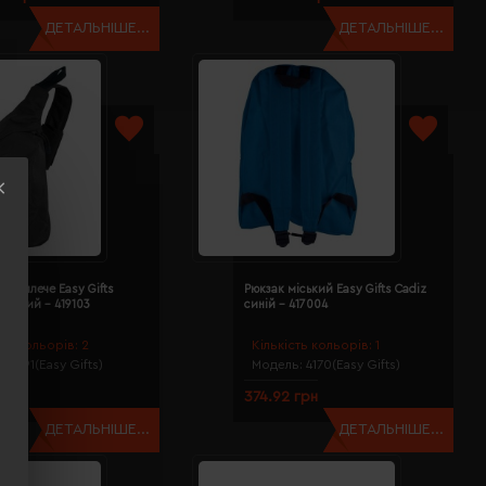
ДЕТАЛЬНІШЕ...
ДЕТАЛЬНІШЕ...
рез плече Easy Gifts
Рюкзак міський Easy Gifts Cadiz
чорний - 419103
синій - 417004
сть кольорів:
2
Кількість кольорів:
1
ь:
4191(Easy Gifts)
Модель:
4170(Easy Gifts)
 грн
374.92 грн
ДЕТАЛЬНІШЕ...
ДЕТАЛЬНІШЕ...