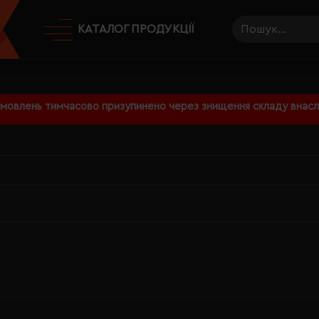
КАТАЛОГ ПРОДУКЦІЇ
амовлень тимчасово призупинено через знищення складу внаслі