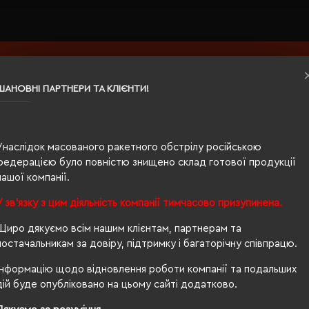
НОК
ШАНОВНІ ПАРТНЕРИ ТА КЛІЄНТИ!
К ВІД НАШИХ
Унаслідок масованого ракетного обстрілу російською
федерацією було повністю знищено склад готової продукції
нашої компанії.
У зв'язку з цим діяльність компанії тимчасово призупинена.
Щиро дякуємо всім нашим клієнтам, партнерам та
постачальникам за довіру, підтримку і багаторічну співпрацю.
ЗАВАНТАЖИТ
Інформацію щодо відновлення роботи компанії та подальших
дій буде опубліковано на цьому сайті додатково.
Я прочитав
Політ
згоден з умовами