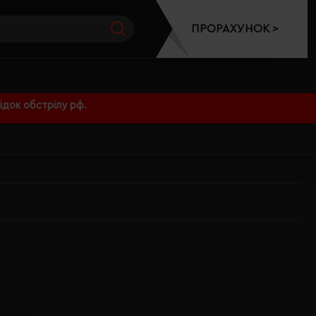
ПРОРАХУНОК >
док обстрілу рф.