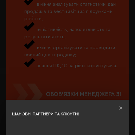
вміння аналізувати статистичні дані
продажів та вести звіти за підсумками
роботи;
ініціативність, наполегливість та
результативність;
вміння організувати та проводити
повний цикл продажу;
знання ПК, 1С на рівні користувача.
ОБОВ’ЯЗКИ МЕНЕДЖЕРА ЗІ
ЗБУТУ:
ШАНОВНІ ПАРТНЕРИ ТА КЛІЄНТИ!
активний пошук клієнтів і проведення
переговорів;