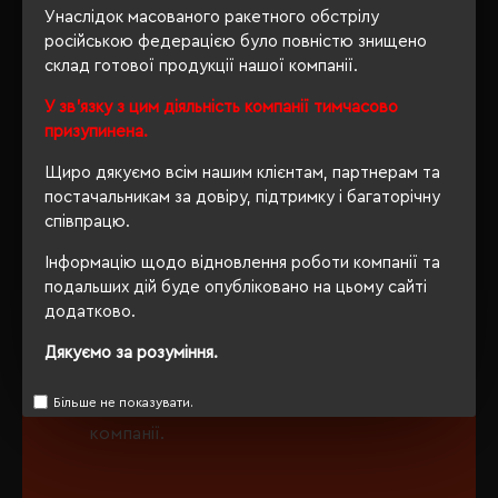
Унаслідок масованого ракетного обстрілу
ведення наявної клієнтської бази,
російською федерацією було повністю знищено
робота з постійними клієнтами;
склад готової продукції нашої компанії.
укладання договорів з клієнтами;
У зв'язку з цим діяльність компанії тимчасово
призупинена.
приймання та обробка замовлень від
клієнтів;
Щиро дякуємо всім нашим клієнтам, партнерам та
постачальникам за довіру, підтримку і багаторічну
забезпечення постачання продукції у
співпрацю.
встановлені терміни;
Інформацію щодо відновлення роботи компанії та
контроль відвантажень товару і
подальших дій буде опубліковано на цьому сайті
розрахунків;
додатково.
інформування клієнтів про зміни
Дякуємо за розуміння.
асортименту, цін, акції;
Більше не показувати.
взаємодіє з іншими підрозділами
компанії.