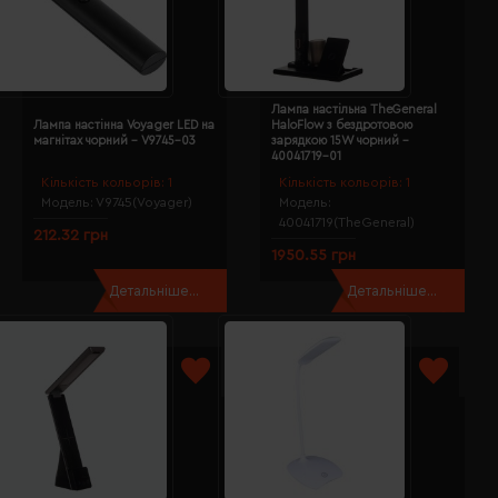
Лампа настільна TheGeneral
Лампа настінна Voyager LED на
HaloFlow з бездротовою
магнітах чорний - V9745-03
зарядкою 15W чорний -
40041719-01
Кількість кольорів:
1
Кількість кольорів:
1
Модель:
V9745(Voyager)
Модель:
40041719(TheGeneral)
212.32 грн
1950.55 грн
Детальніше...
Детальніше...