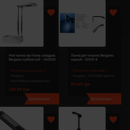
Міні-лампа настільна складана
Лампа для читання Bergamo
Bergamo сріблястий - 0403165
чорний - 23013-8
Кількість кольорів:
1
Кількість кольорів:
1
Модель:
Модель:
23013(Bergamo)
04031(Midoceanbrands)
871.63 грн
635.09 грн
Детальніше...
Детальніше...