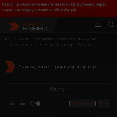
Увага! Прийом замовлень тимчасово призупинено через
знищення складу внаслідок обстрілу рф.
Товари
Рекламно-сувенірна продукція
Електроніка
Лампи
Категорія Лампи
Лампи, категорія лампи оптом
Фільтр
0