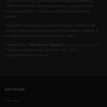
Також Ви можете зателефонувати нам по телефону
+380444928603
, і наші менеджери із задоволенням
проконсультують і підберуть для Вас оптимальний
варіант.
Обираючи продукцію в нашому інтернет-магазині, Ви
завжди будете впевнені в якості придбаного товару, а
ми завжди будемо раді бачити Вас знову.
Завжди Ваш
"Євробізнес Україна"
, вулиця Київська, 97,
Софіївська Борщагівка, Київська обл., 08131,
crm@eurobusiness.com.ua,
ІНФОРМАЦІЯ
Про нас