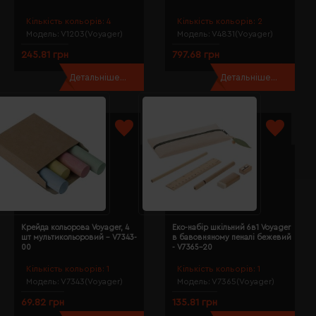
Кількість кольорів:
4
Кількість кольорів:
2
Модель:
V1203(Voyager)
Модель:
V4831(Voyager)
245.81 грн
797.68 грн
Детальніше...
Детальніше...
Крейда кольорова Voyager, 4
Еко-набір шкільний 6в1 Voyager
шт мультикольоровий - V7343-
в бавовняному пеналі бежевий
00
- V7365-20
Кількість кольорів:
1
Кількість кольорів:
1
Модель:
V7343(Voyager)
Модель:
V7365(Voyager)
69.82 грн
135.81 грн