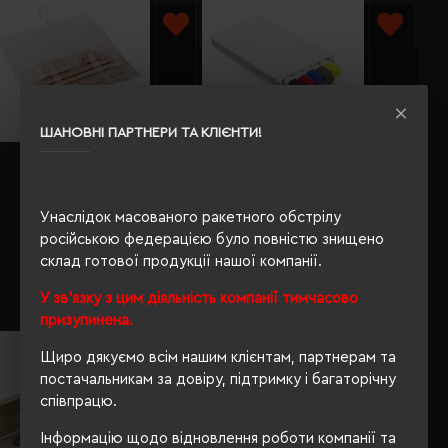
ШАНОВНІ ПАРТНЕРИ ТА КЛІЄНТИ!
Еко-набір шкільний 6в1 Voyager
Письмовий набір 3в1 Voyager
Lauren в бавовняному пеналі
білий - V1314-02
бежевий - V1815-20
Унаслідок масованого ракетного обстрілу
Кількість кольорів:
1
Кількість кольорів:
1
російською федерацією було повністю знищено
Модель:
V1815(Voyager)
Модель:
V1314(Voyager)
склад готової продукції нашої компанії.
245.81 грн
174.07 грн
У зв'язку з цим діяльність компанії тимчасово
Детальніше...
Детальніше...
призупинена.
Щиро дякуємо всім нашим клієнтам, партнерам та
постачальникам за довіру, підтримку і багаторічну
співпрацю.
Інформацію щодо відновлення роботи компанії та