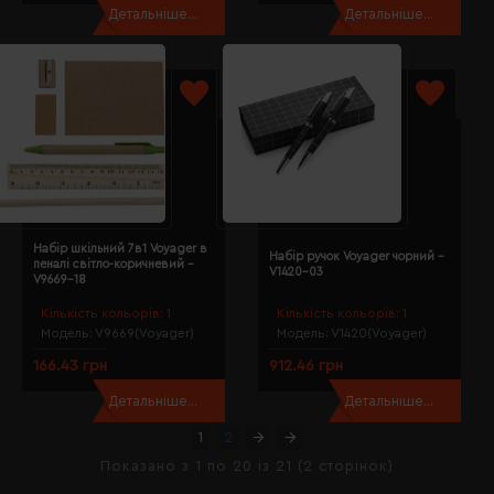
Детальніше...
Детальніше...
Набір шкільний 7в1 Voyager в
Набір ручок Voyager чорний -
пеналі світло-коричневий -
V1420-03
V9669-18
Кількість кольорів:
1
Кількість кольорів:
1
Модель:
V9669(Voyager)
Модель:
V1420(Voyager)
166.43 грн
912.46 грн
Детальніше...
Детальніше...
1
2
Показано з 1 по 20 із 21 (2 сторінок)