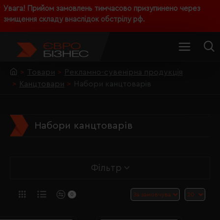
Увага! Прийом замовлень тимчасово призупинено через
знищення складу внаслідок обстрілу рф.
Товари
Рекламно-сувенірна продукція
Канцтовари
Набори канцтоварів
Набори канцтоварів
Фільтр
0