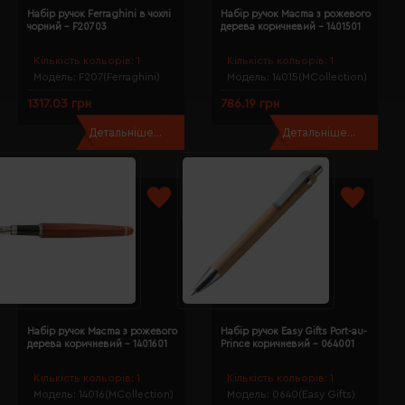
Набір ручок Ferraghini в чохлі
Набір ручок Macma з рожевого
чорний - F20703
дерева коричневий - 1401501
Кількість кольорів:
1
Кількість кольорів:
1
Модель:
F207(Ferraghini)
Модель:
14015(MCollection)
1317.03 грн
786.19 грн
Детальніше...
Детальніше...
Набір ручок Macma з рожевого
Набір ручок Easy Gifts Port-au-
дерева коричневий - 1401601
Prince коричневий - 064001
Кількість кольорів:
1
Кількість кольорів:
1
Модель:
14016(MCollection)
Модель:
0640(Easy Gifts)