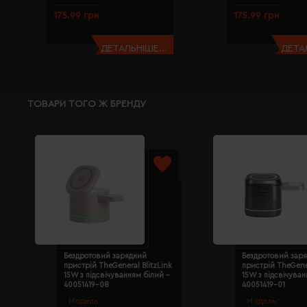
175.99 грн
175.99 грн
ДЕТАЛЬНІШЕ...
ДЕТАЛ
ТОВАРИ ТОГО Ж БРЕНДУ
Бездротовий зарядний
Бездротовий зар
пристрій TheGeneral BlitzLink
пристрій TheGener
15W з підсвічуванням білий -
15W з підсвічува
40051419-08
40051419-01
Модель:
Модель: