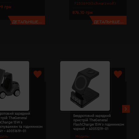
F230890(Schwarzwolf)
99 грн
876.10 грн
ДЕТАЛЬНІШЕ...
ДЕТАЛЬНІШЕ...
дротовий зарядний
Бездротовий зарядний
трій TheGeneral
пристрій TheGeneral
eCharge 15W з
FlashCharge 15W з годинником
вічуванням та годинником
чорний - 40051219-01
іт - 40051619-01
дель:
Модель: