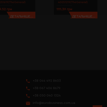
051619(TheGeneral)
40051219(TheGeneral)
9.52 грн
1111.39 грн
ДЕТАЛЬНІШЕ...
ДЕТАЛЬНІШЕ...
+38 044 492 8603
+38 067 406 8679
+38 050 040 1324
info@eurobusiness.com.ua