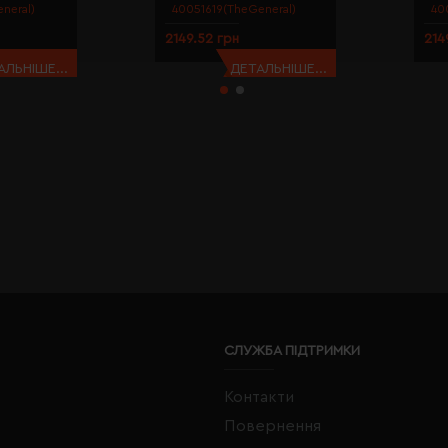
neral)
40051619(TheGeneral)
40
2149.52 грн
214
АЛЬНІШЕ...
ДЕТАЛЬНІШЕ...
СЛУЖБА ПІДТРИМКИ
Контакти
Повернення