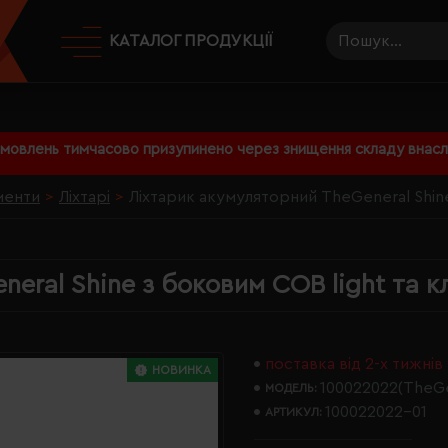
КАТАЛОГ ПРОДУКЦІЇ
амовлень тимчасово призупинено через знищення складу внаслі
менти
Ліхтарі
Ліхтарик акумуляторний TheGeneral Shine
eral Shine з боковим COB light та 
поставка від 2-х тижнів
НОВИНКА
100022022(TheGe
МОДЕЛЬ:
100022022-01
АРТИКУЛ: