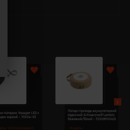
Ліхтар-гірлянда акумуляторний
о-ліхтарик Voyager LED з
підвісний Schwarzwolf Lambro
нцем чорний - V5504-03
бежевий/білий - F2308900AJ3
ель:
V5504(Voyager)
Модель: