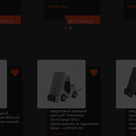
175.99 грн
175.
ЬНІШЕ...
ДЕТАЛЬНІШЕ...
Бездротовий зарядний
Без
ядний
пристрій TheGeneral
прис
al BlitzLink
DriveCharge 15W з
Driv
нням чорний -
підсвічуванням та годинником
підс
білий - 40051619-08
граф
Модель:
Мо