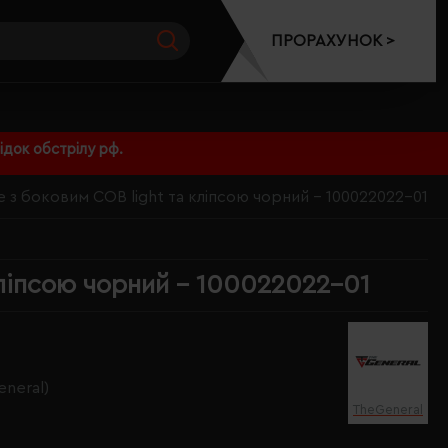
ПРОРАХУНОК >
док обстрілу рф.
 з боковим COB light та кліпсою чорний - 100022022-01
кліпсою чорний - 100022022-01
neral)
TheGeneral