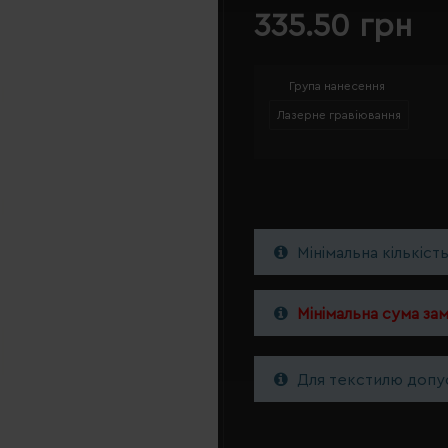
335.50 грн
Група нанесення
Лазерне гравіювання
Мінімальна кількіст
Мінімальна сума за
Для текстилю допус