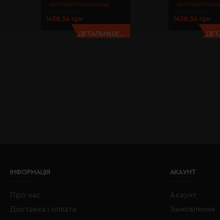
40051419(TheGeneral)
40051419(TheGe
1438.56 грн
1438.56 грн
ДЕТАЛЬНІШЕ...
ДЕТ
ІНФОРМАЦІЯ
АКАУНТ
Про нас
Акаунт
Доставка і оплата
Замовлення