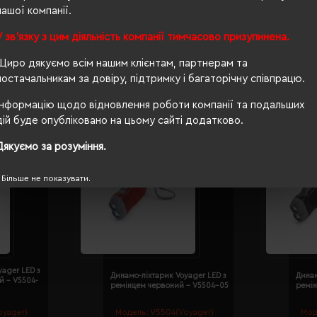
нашої компанії.
COB, 5 режимів роботи, кліпса
У зв'язку з цим діяльність компанії тимчасово призупинена.
Щиро дякуємо всім нашим клієнтам, партнерам та
постачальникам за довіру, підтримку і багаторічну співпрацю.
Інформацію щодо відновлення роботи компанії та подальших
дій буде опубліковано на цьому сайті додатково.
Дякуємо за розуміння.
Більше не показувати.
yager LED з
Динамо-ліхтарик Voyager LED з
Динам
й - V5504-
ремінцем червоний - V5504-05
ремі
oyager)
Модель:
V5504(Voyager)
Мод