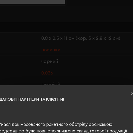
0.8 х 2.5 х 11 см (кор. 3 х 2.8 х 12 см)
новинки
чорний
0.036
алюміній
картонна коробка
ШАНОВНІ ПАРТНЕРИ ТА КЛІЄНТИ!
Type-C
USB
Унаслідок масованого ракетного обстрілу російською
450
федерацією було повністю знищено склад готової продукції