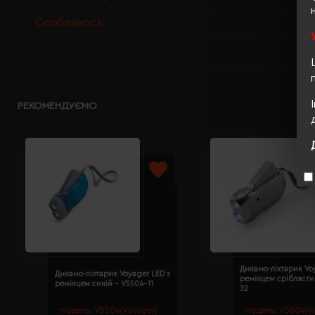
Особливості
РЕКОМЕНДУЄМО
Динамо-ліхтарик Vo
Динамо-ліхтарик Voyager LED з
ремінцем сріблясти
ремінцем синій - V5504-11
32
Модель:
V5504(Voyager)
Модель:
V5504(V