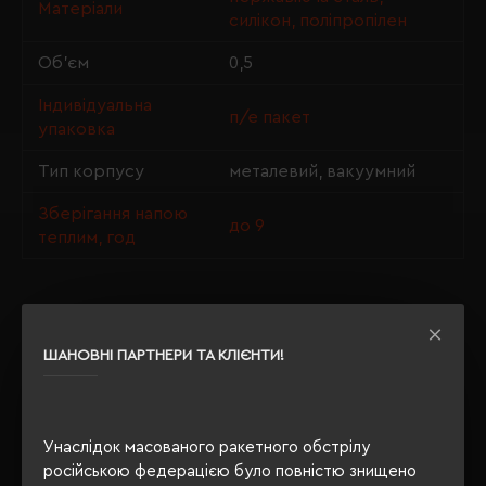
Матеріали
силікон, поліпропілен
Об'єм
0,5
Індивідуальна
п/е пакет
упаковка
Тип корпусу
металевий, вакуумний
Зберігання напою
до 9
теплим, год
ОПИС
ШАНОВНІ ПАРТНЕРИ ТА КЛІЄНТИ!
ВІДГУКИ
Унаслідок масованого ракетного обстрілу
російською федерацією було повністю знищено