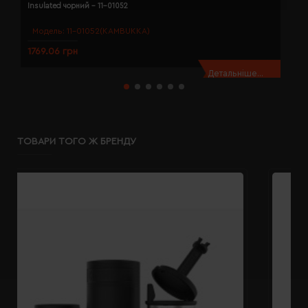
Insulated чорний - 11-01052
V
Модель:
11-01052(KAMBUKKA)
1769.06 грн
3
Детальніше...
ТОВАРИ ТОГО Ж БРЕНДУ