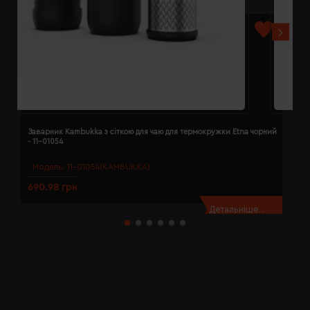
Заварник Kambukka з сіткою для чаю для термокружки Etna чорний
К
- 11-01054
д
Модель:
11-01054(KAMBUKKA)
690.98 грн
6
Детальніше...