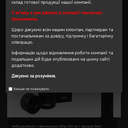
склад готової продукції нашої компанії.
РЕКОМЕНДУЄМО
У зв'язку з цим діяльність компанії тимчасово
призупинена.
Щиро дякуємо всім нашим клієнтам, партнерам та
постачальникам за довіру, підтримку і багаторічну
співпрацю.
Інформацію щодо відновлення роботи компанії та
подальших дій буде опубліковано на цьому сайті
додатково.
Дякуємо за розуміння.
Більше не показувати.
Набір акційний з термокружки Etna 500 мл + кришка Reno
Т