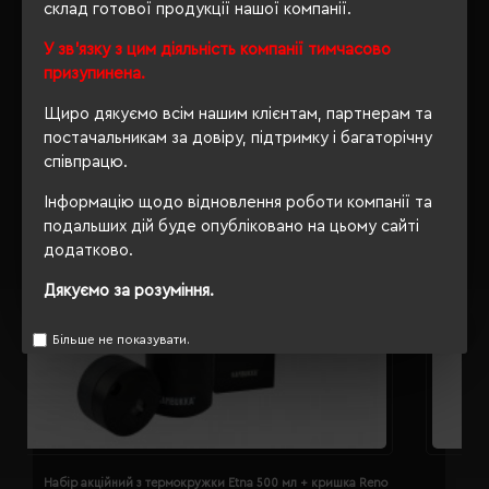
склад готової продукції нашої компанії.
РЕКОМЕНДУЄМО
У зв'язку з цим діяльність компанії тимчасово
призупинена.
Щиро дякуємо всім нашим клієнтам, партнерам та
постачальникам за довіру, підтримку і багаторічну
співпрацю.
Інформацію щодо відновлення роботи компанії та
подальших дій буде опубліковано на цьому сайті
додатково.
Дякуємо за розуміння.
Більше не показувати.
Набір акційний з термокружки Etna 500 мл + кришка Reno
Т