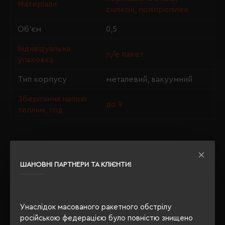
Матеріали
силікон, поліпропілен
Об'єм
0,5
Індивідуальна
п/е пакет
упаковка
Тип корпусу
металевий, вакуумний
Зберігання напою
до 9
теплим, год
ОПИС
ШАНОВНІ ПАРТНЕРИ ТА КЛІЄНТИ!
ВІДГУКИ
Унаслідок масованого ракетного обстрілу
російською федерацією було повністю знищено