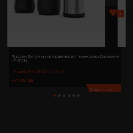
Заварник Kambukka з сіткою для чаю для термокружки Etna чорний
К
- 11-01054
д
Модель:
11-01054(KAMBUKKA)
690.98 грн
6
Детальніше...