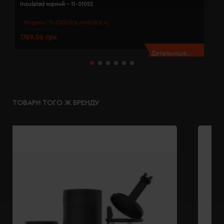
Insulated чорний - 11-01052
V
Модель:
11-01052(KAMBUKKA)
1769.06 грн
3
Детальніше...
ТОВАРИ ТОГО Ж БРЕНДУ