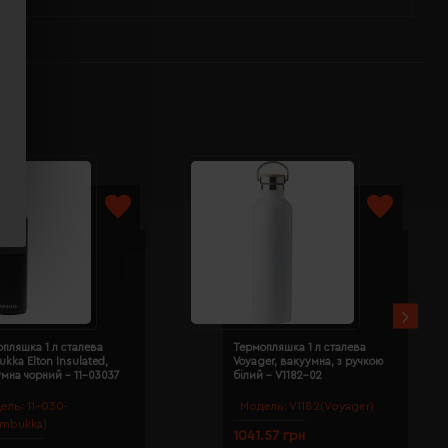
пляшка 1 л сталева
Термопляшка 1 л сталева
kka Elton Insulated,
Voyager, вакуумна, з ручкою
мна чорний - 11-03037
білий - V1182-02
ель:
11-030-
Модель:
V1182(Voyager)
ambukka)
1041.57 грн