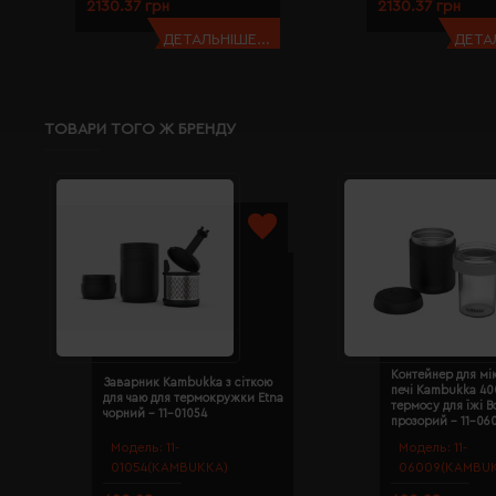
2130.37 грн
2130.37 грн
ДЕТАЛЬНІШЕ...
ДЕТАЛ
ТОВАРИ ТОГО Ж БРЕНДУ
Контейнер для мі
Заварник Kambukka з сіткою
печі Kambukka 40
для чаю для термокружки Etna
термосу для їжі B
чорний - 11-01054
прозорий - 11-06
Модель:
11-
Модель:
11-
01054(KAMBUKKA)
06009(KAMBU