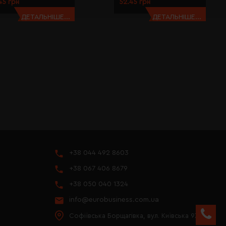
45 грн
52.45 грн
ДЕТАЛЬНІШЕ...
ДЕТАЛЬНІШЕ...
+38 044 492 8603
+38 067 406 8679
+38 050 040 1324
info@eurobusiness.com.ua
Софіївська Борщагівка, вул. Київська 97