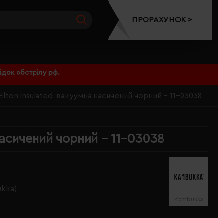
ПРОРАХУНОК >
док обстрілу рф.
ton Insulated, вакуумна насичений чорний - 11-03038
асичений чорний - 11-03038
kka)
Kambukka