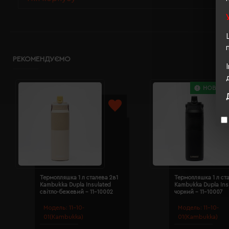
РЕКОМЕНДУЄМО
НОВИНК
Термопляшка 1 л сталева 2в1
Термопляшка 1 л ст
Kambukka Dupla Insulated
Kambukka Dupla Ins
світло-бежевий - 11-10002
чорний - 11-10007
Модель:
11-10-
Модель:
11-10-
01(Kambukka)
01(Kambukka)