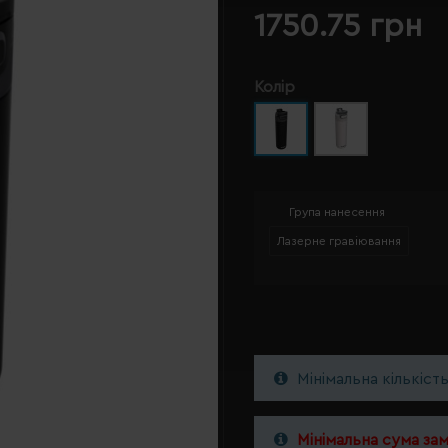
1750.75 грн
Колір
Група нанесення
Лазерне гравіювання
Мінімальна кількіст
Мінімальна сума за