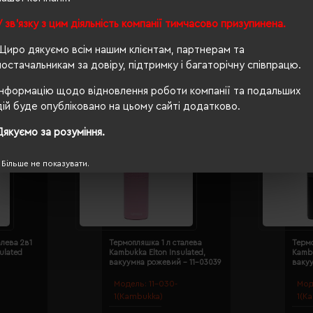
У зв'язку з цим діяльність компанії тимчасово призупинена.
Щиро дякуємо всім нашим клієнтам, партнерам та
постачальникам за довіру, підтримку і багаторічну співпрацю.
Інформацію щодо відновлення роботи компанії та подальших
дій буде опубліковано на цьому сайті додатково.
А
Дякуємо за розуміння.
Більше не показувати.
алева 2в1
Термопляшка 1 л сталева
Термо
ulated
Kambukka Elton Insulated,
Kambu
вакуумна рожевий - 11-03039
вакуу
Модель:
11-030-
Мод
1(Kambukka)
1(K