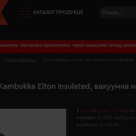
КАТАЛОГ ПРОДУКЦІЇ
амовлень тимчасово призупинено через знищення складу внаслі
Термопляшки
Термопляшка 600 мл сталева Kambukka El
ambukka Elton Insulated, вакуумна н
поставка від 2-х тижнів
11-030-06(Kambu
МОДЕЛЬ:
11-03038
АРТИКУЛ: