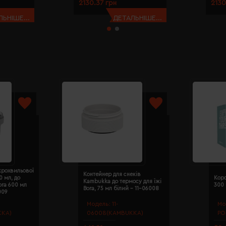
2130.37 грн
2130
ЬНІШЕ...
ДЕТАЛЬНІШЕ...
крохвильової
Контейнер для снеків
0 мл, до
Кор
Kambukka до термосу для їжі
ora 600 мл
300
Bora, 75 мл білий - 11-06008
009
Модель:
11-
Мо
KKA)
06008(KAMBUKKA)
PO