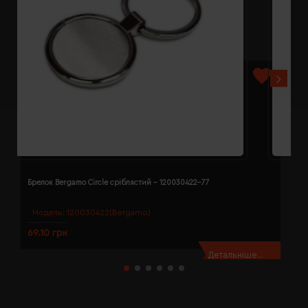
Брелок Bergamo Circle сріблястий - 120030422-77
Б
Модель:
120030422(Bergamo)
69.10 грн
7
Детальніше...