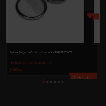
Брелок Bergamo Circle сріблястий - 120030422-77
Б
Модель:
120030422(Bergamo)
69.10 грн
7
Детальніше...