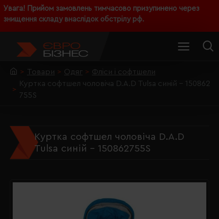
Увага! Прийом замовлень тимчасово призупинено через
знищення складу внаслідок обстрілу рф.
Товари
Одяг
Фліси і софтшели
Куртка софтшел чоловіча D.A.D Tulsa синій - 150862
755S
Куртка софтшел чоловіча D.A.D
Tulsa синій - 150862755S