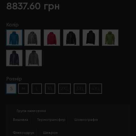
8837.60 грн
Колір
Розмір
S
M
L
XL
2XL
3XL
4XL
Група нанесення
Вишивка
Термотрансфер
Шовкографія
Флексодрук
Шеврон