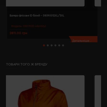
Болеро флісове ID білий - 08090012XL/3XL
Б
Модель:
0809(ID identity)
2811.00 грн
2
Детальніше...
ТОВАРИ ТОГО Ж БРЕНДУ