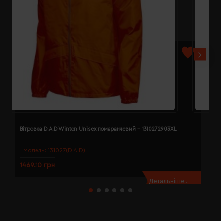
Вітровка D.A.D Winton Unisex помаранчевий - 1310272903XL
В
Модель:
131027(D.A.D)
1469.10 грн
1
Детальніше...