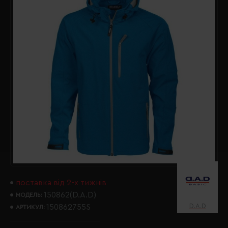
поставка від 2-х тижнів
150862(D.A.D)
МОДЕЛЬ:
D.A.D
150862755S
АРТИКУЛ: