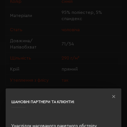
Колір
синій
95% поліестер, 5%
Матеріали
спандекс
Стать
чоловіча
Довжина/
71/54
Напівобхват
Щільність
290 г/м²
Крій
прямий
Утеплення з флісу
так
ШАНОВНІ ПАРТНЕРИ ТА КЛІЄНТИ!
ОПИС
ВІДГУКИ
Унаслідок масованого ракетного обстрілу