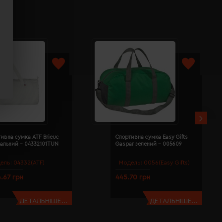
ивна сумка ATF Brieuc
Спортивна сумка Easy Gifts
альний - 04332101TUN
Gaspar зелений - 005609
ель:
04332(ATF)
Модель:
0056(Easy Gifts)
.67 грн
445.70 грн
ДЕТАЛЬНІШЕ...
ДЕТАЛЬНІШЕ...