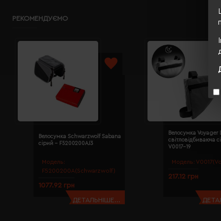
РЕКОМЕНДУЄМО
Велосумка Voyager 
Велосумка Schwarzwolf Sabana
світловідбиваюча с
сірий - F5200200AJ3
V0017-19
Модель:
Модель:
V0017(Vo
F5200200A(Schwarzwolf)
217.12 грн
1077.92 грн
ДЕТАЛЬНІШЕ...
ДЕТАЛ