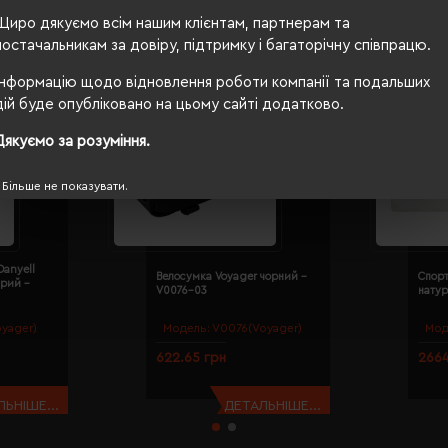
Щиро дякуємо всім нашим клієнтам, партнерам та
постачальникам за довіру, підтримку і багаторічну співпрацю.
Інформацію щодо відновлення роботи компанії та подальших
дій буде опубліковано на цьому сайті додатково.
Дякуємо за розуміння.
Більше не показувати.
Danyell
Велосумка Voyager чорний -
Спорт
ірий -
V0076-03
натур
yager)
Модель:
V0076(Voyager)
Мод
622.65 грн
2664
ЬНІШЕ...
ДЕТАЛЬНІШЕ...