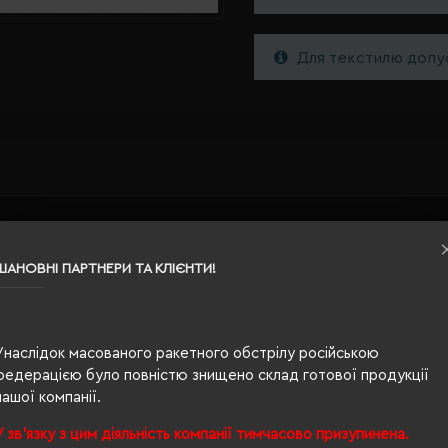
Для текстилю допус
51 х 31 х 27 см
ШАНОВНІ ПАРТНЕРИ ТА КЛІЄНТИ!
сірий
100% поліестер
Унаслідок масованого ракетного обстрілу російською
40
федерацією було повністю знищено склад готової продукції
нашої компанії.
У зв'язку з цим діяльність компанії тимчасово призупинена.