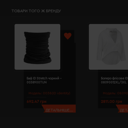
ТОВАРИ ТОГО Ж БРЕНДУ
Баф ID Stretch чорний -
Болеро флісове ID
0038900TUN
08090012XL/3XL
Модель:
0038(ID identity)
Модель:
0809(I
692.47 грн
2811.00 грн
ДЕТАЛЬНІШЕ...
ДЕТ