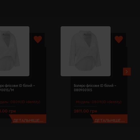
ро флісове ID білий -
Болеро флісове ID білий -
9001S/M
0809001XS
дель:
0809(ID identity)
Модель:
0809(ID identity)
1.00 грн
2811.00 грн
ДЕТАЛЬНІШЕ...
ДЕТАЛЬНІШЕ...