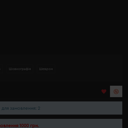
р
Шовкографія
Шеврон
ь для замовлення: 2
мовлення 1000 грн.