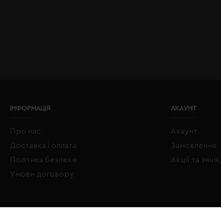
ІНФОРМАЦІЯ
АКАУНТ
Про нас
Акаунт
Доставка і оплата
Замовлення
Політика безпеки
Акції та зни
Умови договору
Copyright © 2020–2026 Євробізнес Україна All Rights Reserved