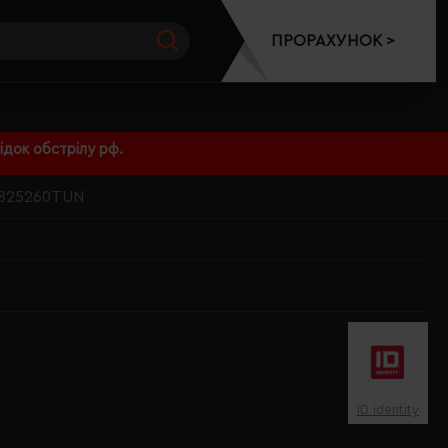
ПРОРАХУНОК >
док обстрілу рф.
 1825260TUN
ID identity