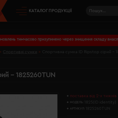
КАТАЛОГ ПРОДУКЦІЇ
амовлень тимчасово призупинено через знищення складу внаслі
Спортивні сумки
Спортивна сумка ID Ripstop сірий -
ірий - 1825260TUN
поставка від 2-х тижнів
1825(ID identity)
МОДЕЛЬ:
1825260TUN
АРТИКУЛ: