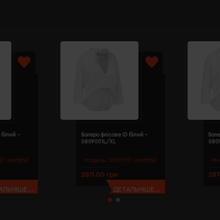
 білий -
Болеро флісове ID білий -
Боле
0809001L/XL
080
D identity)
Модель:
0809(ID identity)
Мо
2811.00 грн
281
АЛЬНІШЕ...
ДЕТАЛЬНІШЕ...