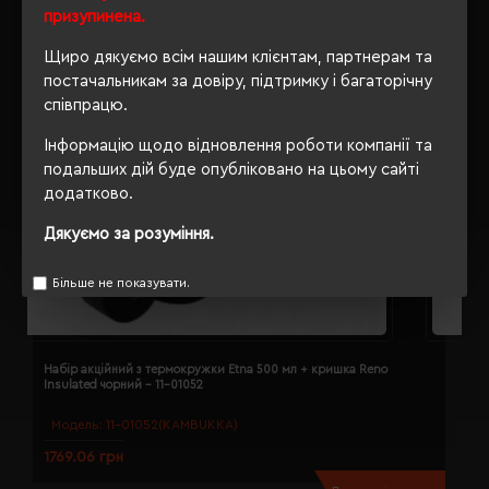
призупинена.
Щиро дякуємо всім нашим клієнтам, партнерам та
постачальникам за довіру, підтримку і багаторічну
співпрацю.
Інформацію щодо відновлення роботи компанії та
подальших дій буде опубліковано на цьому сайті
додатково.
Дякуємо за розуміння.
Більше не показувати.
Набір акційний з термокружки Etna 500 мл + кришка Reno
Т
Insulated чорний - 11-01052
V
Модель:
11-01052(KAMBUKKA)
1769.06 грн
3