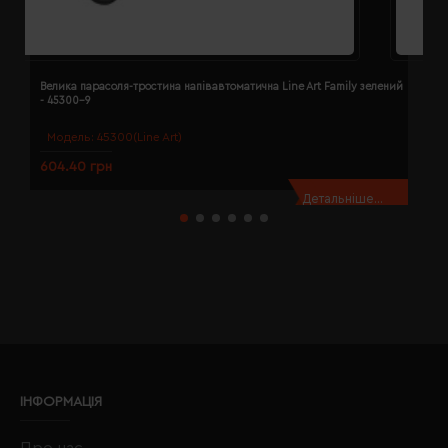
Велика парасоля-тростина напівавтоматична Line Art Family зелений
В
- 45300-9
с
Модель:
45300(Line Art)
604.40 грн
6
Детальніше...
ІНФОРМАЦІЯ
Про нас