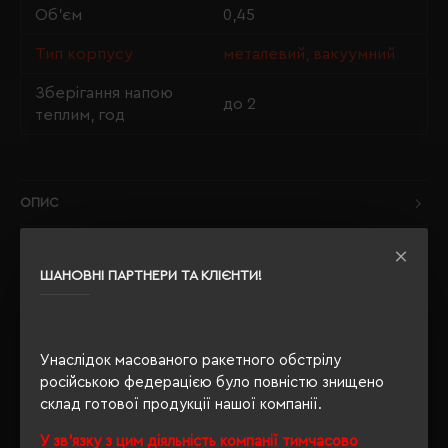
Об'єм
0,45
Тип корпусу
металевий, вакуумний
Зберігання напою
до 2
теплим, год
ОПИС
ВІДГУКИ
ШАНОВНІ ПАРТНЕРИ ТА КЛІЄНТИ!
РЕКОМЕНДУЄМО
Унаслідок масованого ракетного обстрілу
російською федерацією було повністю знищено
склад готової продукції нашої компанії.
У зв'язку з цим діяльність компанії тимчасово