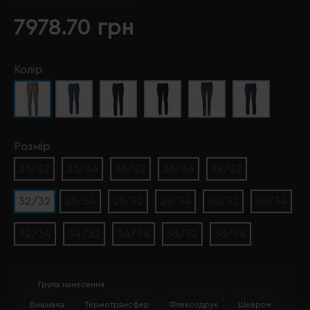
7978.70 грн
Колір
Розмір
25/32
25/34
26/32
26/34
28/32
32/32
28/34
29/32
29/34
30/32
30/34
32/34
34/32
34/34
36/32
36/34
Група нанесення
Вишивка
Термотрансфер
Флексодрук
Шеврон