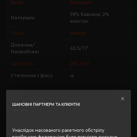
Колір
бежевий
98% бавовна, 2%
Матеріали
еластан
Стать
жіноча
Довжина/
45.5/77
Напівобхват
Щільність
280 г/м²
Утеплення з флісу
ні
ОПИС
ШАНОВНІ ПАРТНЕРИ ТА КЛІЄНТИ!
ВІДГУКИ
Унаслідок масованого ракетного обстрілу