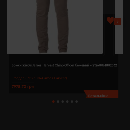
Брюки жіночі James Harvest Chino Officer бежевий - 21260061802532
Б
Модель:
2126006(James Harvest)
7978.70 грн
7
Детальніше...