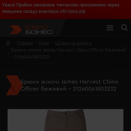
Увага! Прийом замовлень тимчасово призупинено через
знищення складу внаслідок обстрілу рф.
Товари
Одяг
Штани та шорти
Брюки жіночі James Harvest Chino Officer бежевий
- 21260061803232
Брюки жіночі James Harvest Chino
Officer бежевий - 21260061803232