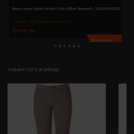
Брюки жіночі James Harvest Chino Officer бежевий - 21260061802532
Б
Модель:
2126006(James Harvest)
7978.70 грн
7
Детальніше...
ТОВАРИ ТОГО Ж БРЕНДУ