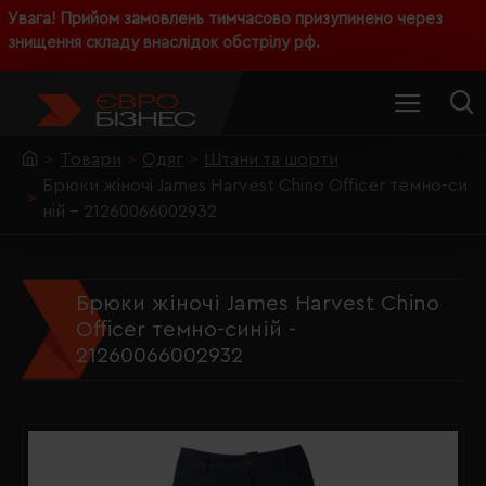
Увага! Прийом замовлень тимчасово призупинено через
знищення складу внаслідок обстрілу рф.
Товари
Одяг
Штани та шорти
Брюки жіночі James Harvest Chino Officer темно-си
ній - 21260066002932
Брюки жіночі James Harvest Chino
Officer темно-синій -
21260066002932