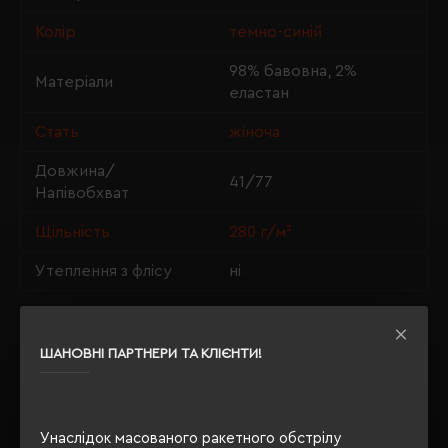
Колір
темно-синій
98% бавовна, 2%
Матеріали
еластан
Стать
жіноча
Довжина/
41/77
Напівобхват
Щільність
280 г/м²
Утеплення з флісу
ні
ШАНОВНІ ПАРТНЕРИ ТА КЛІЄНТИ!
ОПИС
ВІДГУКИ
Унаслідок масованого ракетного обстрілу