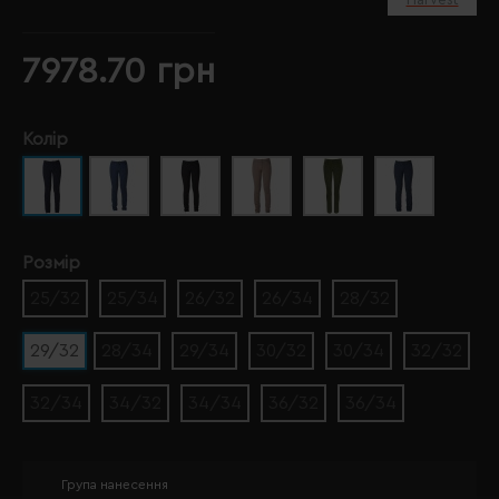
7978.70 грн
Колір
Розмір
25/32
25/34
26/32
26/34
28/32
29/32
28/34
29/34
30/32
30/34
32/32
32/34
34/32
34/34
36/32
36/34
Група нанесення