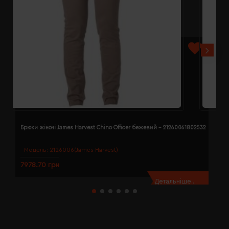
Брюки жіночі James Harvest Chino Officer бежевий - 21260061802532
Б
Модель:
2126006(James Harvest)
7978.70 грн
7
Детальніше...