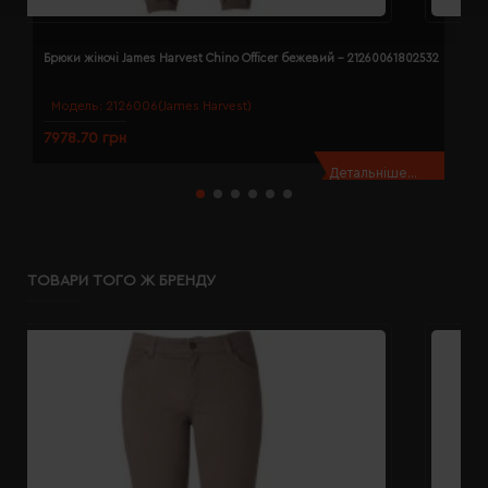
Брюки жіночі James Harvest Chino Officer бежевий - 21260061802532
Б
Модель:
2126006(James Harvest)
7978.70 грн
7
Детальніше...
ТОВАРИ ТОГО Ж БРЕНДУ