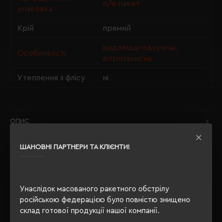
п/е пакет
упаковка
Крій
прямий
водовідштовхуюча,
Особливості
вітрозахисна
Утеплення з флісу
ні
ОПИС
ВІДГУКИ
ШАНОВНІ ПАРТНЕРИ ТА КЛІЄНТИ!
Унаслідок масованого ракетного обстрілу
РЕКОМЕНДУЄМО
російською федерацією було повністю знищено
склад готової продукції нашої компанії.