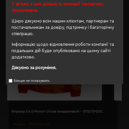
У зв'язку з цим діяльність компанії тимчасово
призупинена.
Щиро дякуємо всім нашим клієнтам, партнерам та
постачальникам за довіру, підтримку і багаторічну
співпрацю.
Інформацію щодо відновлення роботи компанії та
подальших дій буде опубліковано на цьому сайті
додатково.
Дякуємо за розуміння.
Більше не показувати.
Вітровка D.A.D Winton Unisex помаранчевий - 1310272903XL
В
Модель:
131027(D.A.D)