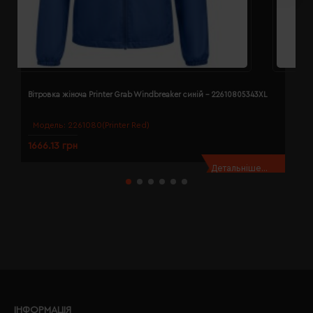
Вітровка жіноча Printer Grab Windbreaker синій - 22610805343XL
В
Модель:
2261080(Printer Red)
1666.13 грн
1
Детальніше...
ІНФОРМАЦІЯ