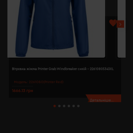
Вітровка жіноча Printer Grab Windbreaker синій - 22610805343XL
В
Модель:
2261080(Printer Red)
1666.13 грн
1
Детальніше...