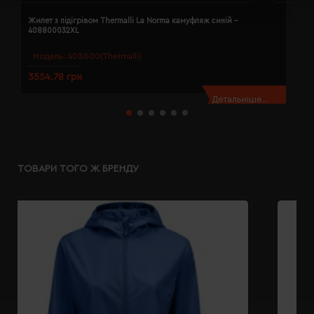
Жилет з підігрівом Thermalli La Norma камуфляж синій -
Ж
408800032XL
4
Модель:
408800(Thermalli)
3554.78 грн
3
Детальніше...
ТОВАРИ ТОГО Ж БРЕНДУ