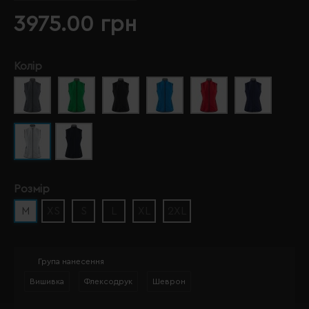
3975.00 грн
Колір
Розмір
M
XS
S
L
XL
2XL
Група нанесення
Вишивка
Флексодрук
Шеврон