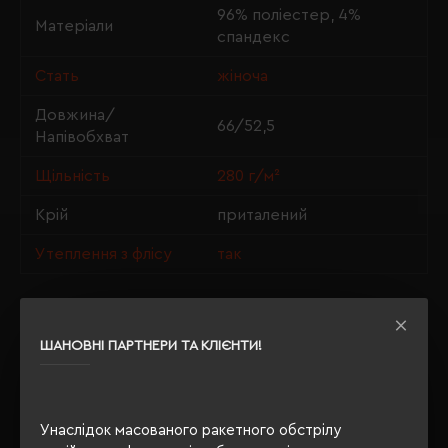
96% поліестер, 4%
Матеріали
спандекс
Стать
жіноча
Довжина/
66/52,5
Напівобхват
Щільність
280 г/м²
Крій
приталений
Утеплення з флісу
так
ОПИС
ШАНОВНІ ПАРТНЕРИ ТА КЛІЄНТИ!
ВІДГУКИ
Унаслідок масованого ракетного обстрілу