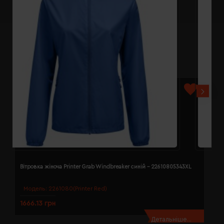
Вітровка жіноча Printer Grab Windbreaker синій - 22610805343XL
В
Модель:
2261080(Printer Red)
1666.13 грн
1
Детальніше...