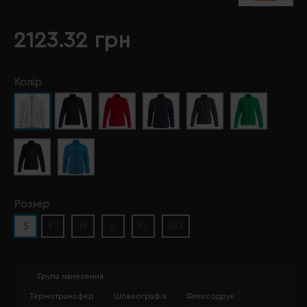
2123.32 грн
Колір
Розмір
S
XS
M
L
XL
2XL
Група нанесення
Термотрансфер
Шовкографія
Флексодрук