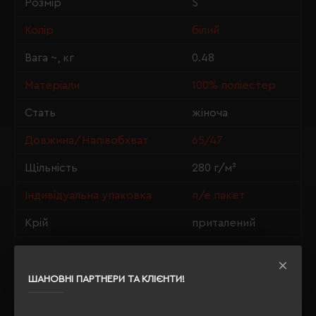
Розмір
S
Колір
білий
Вага ~, кг
0.48
Матеріали
100% поліестер
Стать
жіноча
Довжина/Напівобхват
65/47
Щільність
280 г/м²
Індивідуальна упаковка
п/е пакет
Крій
приталений
Утеплення з флісу
так
ШАНОВНІ ПАРТНЕРИ ТА КЛІЄНТИ!
ОПИС