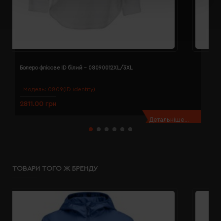
Болеро флісове ID білий - 08090012XL/3XL
Б
Модель:
0809(ID identity)
2811.00 грн
2
Детальніше...
ТОВАРИ ТОГО Ж БРЕНДУ