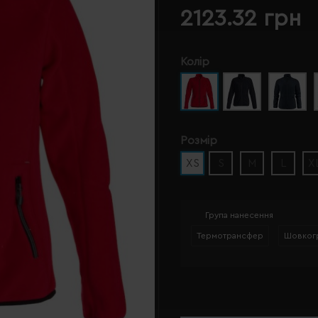
2123.32 грн
Колір
Розмір
XS
S
M
L
X
Група нанесення
Термотрансфер
Шовког