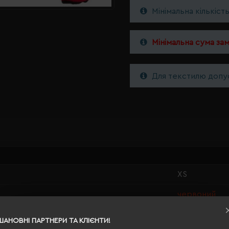
Мінімальна кількіст
Мінімальна сума за
Для текстилю допус
XS
червоний
0.48
ШАНОВНІ ПАРТНЕРИ ТА КЛІЄНТИ!