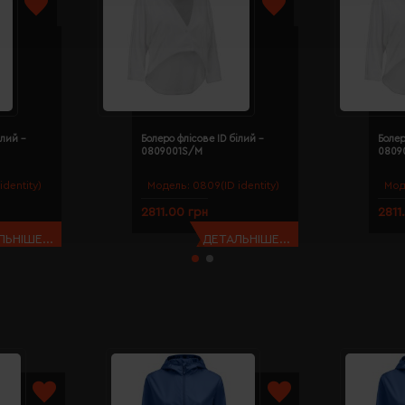
ілий -
Болеро флісове ID білий -
Болер
0809001S/M
0809
identity)
Модель:
0809(ID identity)
Мод
2811.00 грн
2811
ЬНІШЕ...
ДЕТАЛЬНІШЕ...