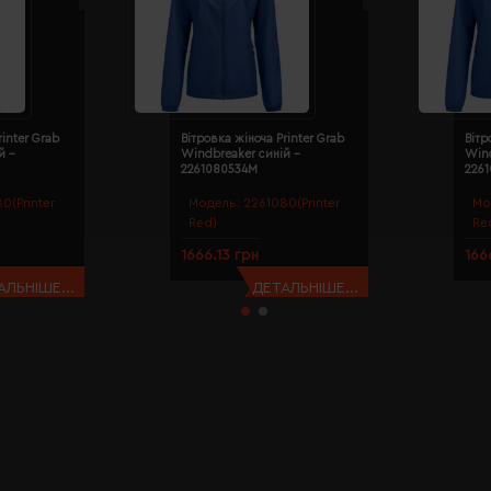
rinter Grab
Вітровка жіноча Printer Grab
Вітр
й -
Windbreaker синій -
Wind
2261080534M
226
0(Printer
Модель:
2261080(Printer
Мо
Red)
Re
1666.13 грн
166
АЛЬНІШЕ...
ДЕТАЛЬНІШЕ...