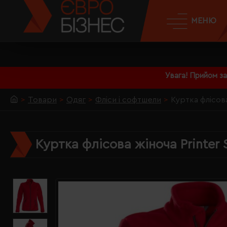
МЕНЮ
Увага! Прийом з
Товари
Одяг
Фліси і софтшели
Куртка флісов
Куртка флісова жіноча Printe