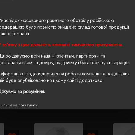
100% поліес
жіноча
Унаслідок масованого ракетного обстрілу російською
63/44
федерацією було повністю знищено склад готової продукції
нашої компанії.
280 г/м²
У зв'язку з цим діяльність компанії тимчасово призупинена.
п/е пакет
Щиро дякуємо всім нашим клієнтам, партнерам та
приталений
постачальникам за довіру, підтримку і багаторічну співпрацю.
так
Інформацію щодо відновлення роботи компанії та подальших
дій буде опубліковано на цьому сайті додатково.
Дякуємо за розуміння.
Більше не показувати.