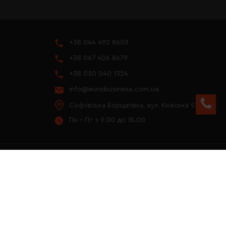
+38 044 492 8603
+38 067 406 8679
+38 050 040 1324
info@eurobusiness.com.ua
Софіївська Борщагівка, вул. Київська 97
Пн - Пт з 9.00 до 18.00
YOUTUBE
ПРЕЗЕНТАЦІЯ 