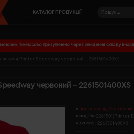
КАТАЛОГ ПРОДУКЦІЇ
амовлень тимчасово призупинено через знищення складу внаслі
а жіноча Printer Speedway червоний - 2261501400XS
r Speedway червоний - 2261501400XS
поставка від 2-х тижнів
2261501(Printer E
МОДЕЛЬ:
2261501400XS
АРТИКУЛ: