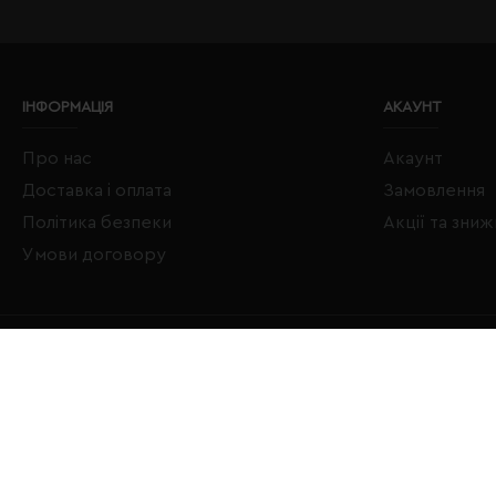
ІНФОРМАЦІЯ
АКАУНТ
Про нас
Акаунт
Доставка і оплата
Замовлення
Політика безпеки
Акції та зни
Умови договору
Copyright © 2020–2026 Євробізнес Україна All Rights Reserved
LOGO ЄВРОБІЗНЕС УКРАЇНА