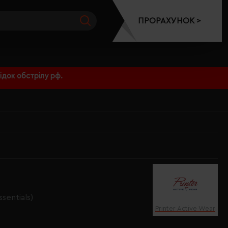
ПРОРАХУНОК >
док обстрілу рф.
ssentials)
Printer Active Wear