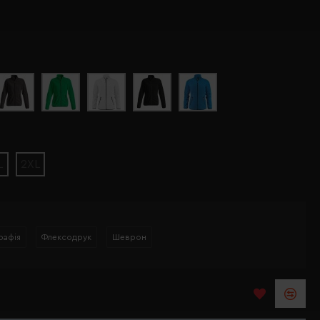
L
2XL
рафія
Флексодрук
Шеврон