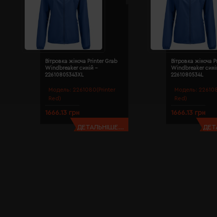
Вітровка жіноча Printer Grab
Вітровка жіноча P
Windbreaker синій -
Windbreaker сині
22610805343XL
2261080534L
Модель:
2261080(Printer
Модель:
226108
Red)
Red)
1666.13 грн
1666.13 грн
ДЕТАЛЬНІШЕ...
ДЕТ