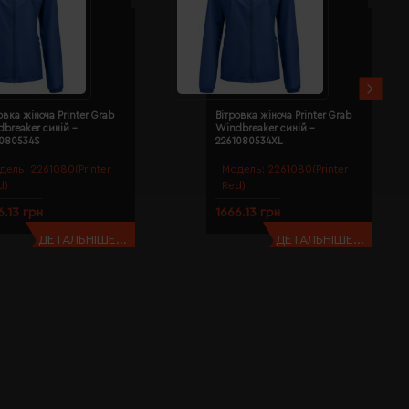
овка жіноча Printer Grab
Вітровка жіноча Printer Grab
breaker синій -
Windbreaker синій -
1080534S
2261080534XL
дель:
2261080(Printer
Модель:
2261080(Printer
d)
Red)
6.13 грн
1666.13 грн
ДЕТАЛЬНІШЕ...
ДЕТАЛЬНІШЕ...