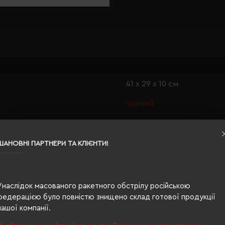
41 х 29 х 10 см
чорний
0.52
100% поліестер, метал
ШАНОВНІ ПАРТНЕРИ ТА КЛІЄНТИ!
12
п/п пакет
Унаслідок масованого ракетного обстрілу російською
федерацією було повністю знищено склад готової продукції
15.6"
нашої компанії.