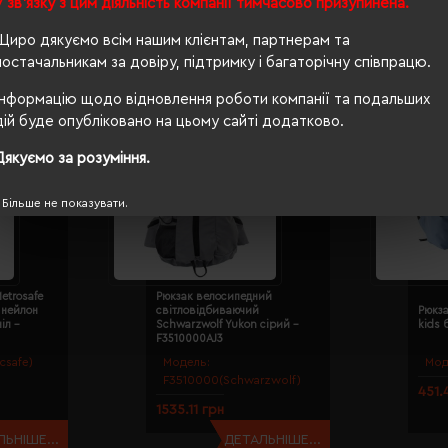
У зв'язку з цим діяльність компанії тимчасово призупинена.
Щиро дякуємо всім нашим клієнтам, партнерам та
постачальникам за довіру, підтримку і багаторічну співпрацю.
Інформацію щодо відновлення роботи компанії та подальших
дій буде опубліковано на цьому сайті додатково.
Дякуємо за розуміння.
Більше не показувати.
etrosafe
Рюкзак велосипедний
 нейлон
світловідбиваючий
Рюкза
іл -
Schwarzwolf Yukon сірий -
kids 
F3510000AJ3
csafe)
Модель:
Мод
F3510000(Schwarzwolf)
451.
1535.11 грн
ЬНІШЕ...
ДЕТАЛЬНІШЕ...