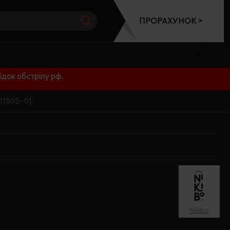
ПРОРАХУНОК >
док обстрілу рф.
11505-01
Nikibo