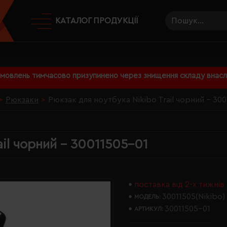
КАТАЛОГ ПРОДУКЦІЇ
амовлень тимчасово призупинено через знищення складу внаслі
Рюкзаки
Рюкзак для ноутбука Nikibo Trail чорний - 300
ail чорний - 30011505-01
поставка від 2-х тижнів
30011505(Nikibo)
МОДЕЛЬ:
30011505-01
АРТИКУЛ: