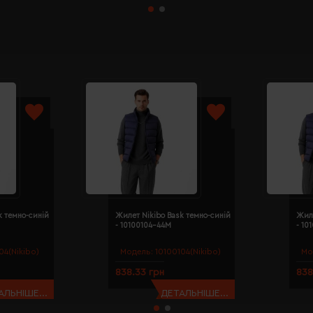
k темно-синій
Жилет Nikibo Bask темно-синій
Жиле
- 10100104-44M
- 10
04(Nikibo)
Модель:
10100104(Nikibo)
Мо
838.33 грн
838
АЛЬНІШЕ...
ДЕТАЛЬНІШЕ...