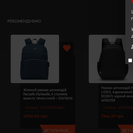
РЕКОМЕНДУЄМО
Рюкзак антизлодій M
Жіночий рюкзак антизлодій
LS350, відновлений
Pacsafe Stylesafe, 6 ступенів
ECONYL чорний екон
захисту темно-синій - 20615606
40120138
Модель:
20615(Pacsafe)
Модель:
40120(Pa
4700.00 грн
7146.59 грн
ДЕТАЛЬНІШЕ...
ДЕТАЛ