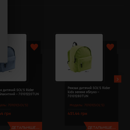
Рюкзак дитячий SOL'S Rider
к дитячий SOL'S Rider
kids зелене яблуко -
блакитний - 70101220TUN
70101280TUN
ель:
70101(SOL’S)
Модель:
70101(SOL’S)
44 грн
451.44 грн
ДЕТАЛЬНІШЕ...
ДЕТАЛЬНІШЕ...