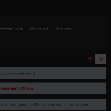
Термотрансфер
Шовкографія
Флексодрук
ь для замовлення: 2
мовлення 1000 грн.
тиме коливання ±5% від технічних параметрів.