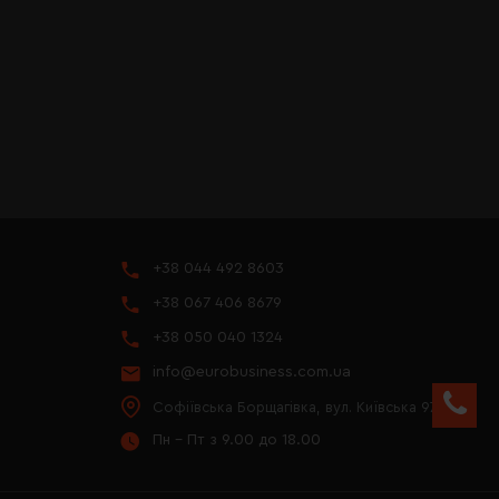
+38 044 492 8603
+38 067 406 8679
+38 050 040 1324
info@eurobusiness.com.ua
Софіївська Борщагівка, вул. Київська 97
Пн - Пт з 9.00 до 18.00