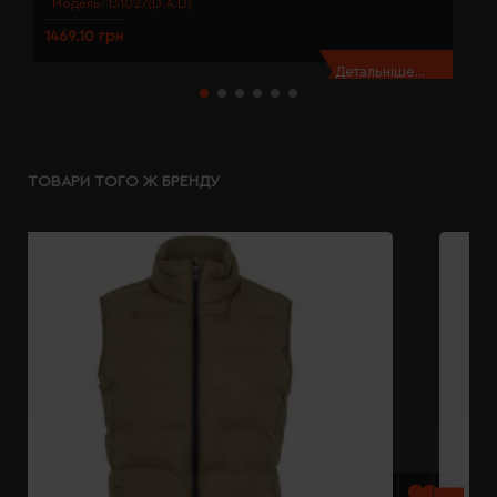
Модель:
131027(D.A.D)
1469.10 грн
1
Детальніше...
ТОВАРИ ТОГО Ж БРЕНДУ