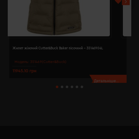
Жилет жіночий Cutter&Buck Baker пісочний - 35146904L
Ж
Модель:
351469(Cutter&Buck)
11945.10 грн
1
Детальніше...