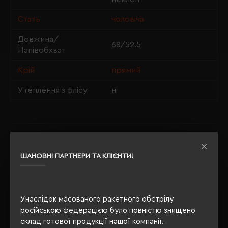
Стать
чоловіча
Довжина/
68/52.5
Напівобхват
Крій
прямий
Утеплення з флісу
ні
ОПИС
ШАНОВНІ ПАРТНЕРИ ТА КЛІЄНТИ!
ВІДГУКИ
Унаслідок масованого ракетного обстрілу
російською федерацією було повністю знищено
РЕКОМЕНДУЄМО
склад готової продукції нашої компанії.