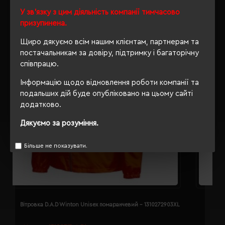
У зв'язку з цим діяльність компанії тимчасово
призупинена.
Щиро дякуємо всім нашим клієнтам, партнерам та
постачальникам за довіру, підтримку і багаторічну
співпрацю.
Інформацію щодо відновлення роботи компанії та
подальших дій буде опубліковано на цьому сайті
додатково.
Дякуємо за розуміння.
Більше не показувати.
Вітровка D.A.D Winton Unisex помаранчевий - 1310272903XL
В