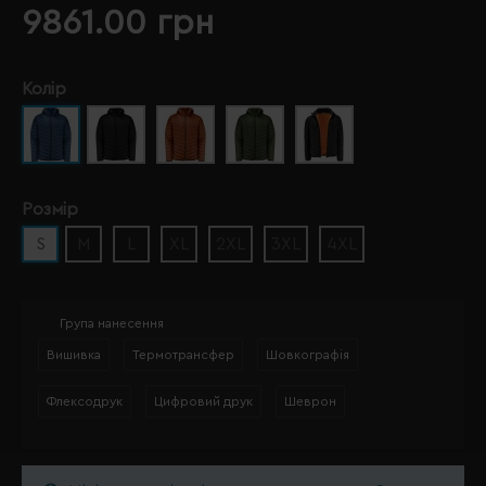
9861.00 грн
Колір
Розмір
S
M
L
XL
2XL
3XL
4XL
Група нанесення
Вишивка
Термотрансфер
Шовкографія
Флексодрук
Цифровий друк
Шеврон