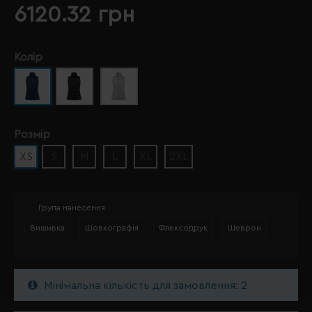
6120.32 грн
Колір
Розмір
XS
S
M
L
XL
2XL
Група нанесення
Вишивка
Шовкографія
Флексодрук
Шеврон
Мінімальна кількість для замовлення: 2