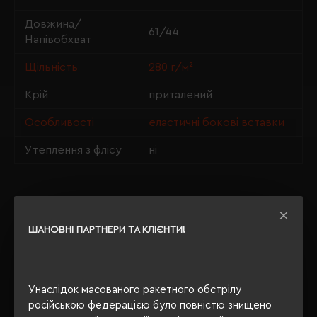
Довжина/
61/44
Напівобхват
Щільність
280 г/м²
Крій
приталений
Особливості
еластичні бокові вставки
Утеплення з флісу
ні
ОПИС
ШАНОВНІ ПАРТНЕРИ ТА КЛІЄНТИ!
ВІДГУКИ
Унаслідок масованого ракетного обстрілу
російською федерацією було повністю знищено