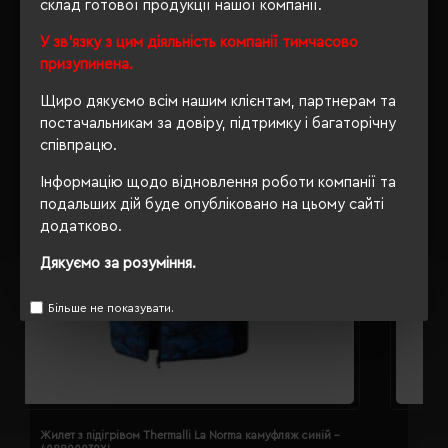
РЕКОМЕНДУЄМО
склад готової продукції нашої компанії.
У зв'язку з цим діяльність компанії тимчасово
призупинена.
Щиро дякуємо всім нашим клієнтам, партнерам та
постачальникам за довіру, підтримку і багаторічну
співпрацю.
Інформацію щодо відновлення роботи компанії та
подальших дій буде опубліковано на цьому сайті
додатково.
Дякуємо за розуміння.
Більше не показувати.
Жилет з підігрівом Thermalli La Norma камуфляж синій -
Ж