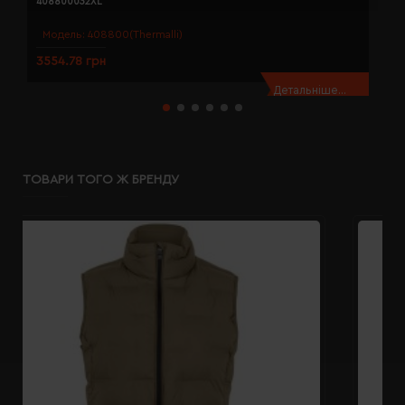
408800032XL
4
Модель:
408800(Thermalli)
3554.78 грн
3
Детальніше...
ТОВАРИ ТОГО Ж БРЕНДУ