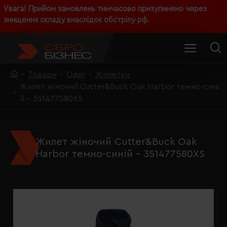
Увага! Прийом замовлень тимчасово призупинено через
знищення складу внаслідок обстрілу рф.
Товари
Одяг
Жилетки
Жилет жіночий Cutter&Buck Oak Harbor темно-сині
й - 351477580XS
Жилет жіночий Cutter&Buck Oak
Harbor темно-синій - 351477580XS