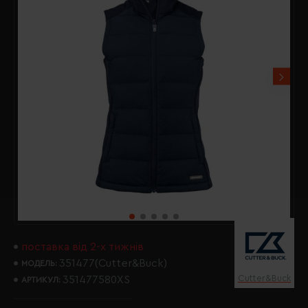
поставка від 2-х тижнів
351477(Cutter&Buck)
МОДЕЛЬ:
Cutter&Buck
351477580XS
АРТИКУЛ: