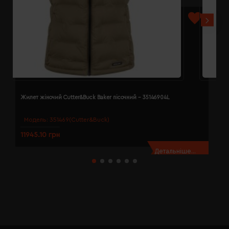
Жилет жіночий Cutter&Buck Baker пісочний - 35146904L
Ж
Модель:
351469(Cutter&Buck)
11945.10 грн
1
Детальніше...