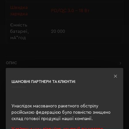
Швидка
PD/QC 3.0 - 18 Вт
зарядка
Ємність
батареї,
20 000
мА*год
ОПИС
ВІДГУКИ
ШАНОВНІ ПАРТНЕРИ ТА КЛІЄНТИ!
Унаслідок масованого ракетного обстрілу
РЕКОМЕНДУЄМО
російською федерацією було повністю знищено
склад готової продукції нашої компанії.
НОВИНКА