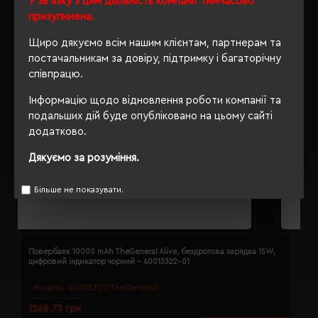
У зв'язку з цим діяльність компанії тимчасово
призупинена.
Щиро дякуємо всім нашим клієнтам, партнерам та
постачальникам за довіру, підтримку і багаторічну
співпрацю.
Інформацію щодо відновлення роботи компанії та
подальших дій буде опубліковано на цьому сайті
додатково.
Дякуємо за розуміння.
Більше не показувати.
Повербанк 10000 mAh TheGeneral Alive, бездротова зарядка 15W,
П
цифровий індикатор чорний - 40013322-01
ц
Модель:
40013322(TheGeneral)
1268.73 грн
1