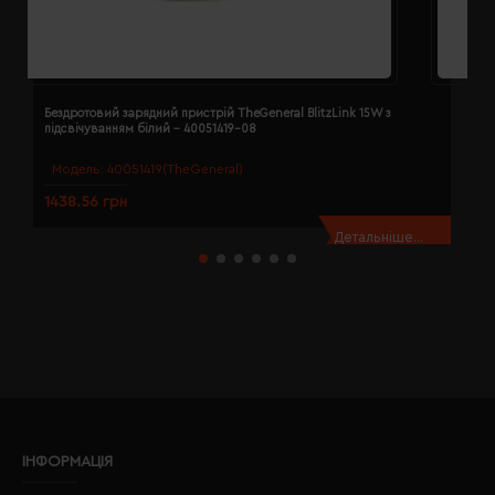
Бездротовий зарядний пристрій TheGeneral BlitzLink 15W з
Б
підсвічуванням білий - 40051419-08
п
Модель:
40051419(TheGeneral)
1438.56 грн
1
Детальніше...
ІНФОРМАЦІЯ