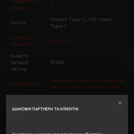
Бездротова
ні
зарядка
Output: Type-C, USB; Input:
Порти
Type-C
Швидка
PD 35 Вт
зарядка
Ємність
батареї,
10 000
мА*год
цифровий дисплей, вбудований
Особливості
кабель + блок живлення 220В
ШАНОВНІ ПАРТНЕРИ ТА КЛІЄНТИ!
ОПИС
ВІДГУКИ