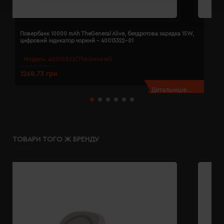
Повербанк 10000 mAh TheGeneral Alive, бездротова зарядка 15W,
П
цифровий індикатор чорний - 40013322-01
ц
Модель:
40013322(TheGeneral)
1268.73 грн
1
Детальніше...
ТОВАРИ ТОГО Ж БРЕНДУ