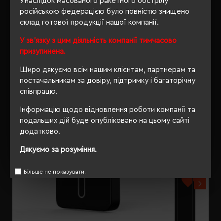
Унаслідок масованого ракетного обстрілу
російською федерацією було повністю знищено
склад готової продукції нашої компанії.
У зв'язку з цим діяльність компанії тимчасово
РЕКОМЕНДУЄМО
призупинена.
НОВИНКА
Щиро дякуємо всім нашим клієнтам, партнерам та
постачальникам за довіру, підтримку і багаторічну
співпрацю.
Інформацію щодо відновлення роботи компанії та
подальших дій буде опубліковано на цьому сайті
додатково.
Дякуємо за розуміння.
Більше не показувати.