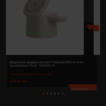
Бездротовий зарядний пристрій TheGeneral BlitzLink 15W з
Б
підсвічуванням білий - 40051419-08
п
Модель:
40051419(TheGeneral)
1438.56 грн
1
Детальніше...