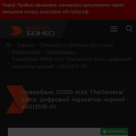
Увага! Прийом замовлень тимчасово призупинено через
знищення складу внаслідок обстрілу рф.
Товари
Рекламно-сувенірна продукція
Електроніка
Повербанки
Повербанк 10000 mAh TheGeneral Zeno, цифровий
індикатор чорний - 40013519-01
Повербанк 10000 mAh TheGeneral
Zeno, цифровий індикатор чорний -
40013519-01
НОВИНКА