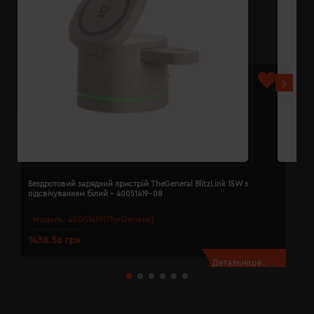
Бездротовий зарядний пристрій TheGeneral BlitzLink 15W з
Б
підсвічуванням білий - 40051419-08
п
Модель:
40051419(TheGeneral)
1438.56 грн
1
Детальніше...