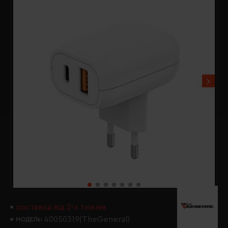
поставка від 2-х тижнів
40050319(TheGeneral)
МОДЕЛЬ: