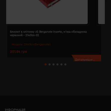
Блокнот в клітинку A5 Berganote Inserto, м'яка обкладинка
Б
червоний - 2140bn-02
Модель:
2140bn(Berganote)
201.84 грн
1
Детальніше...
ІНФОРМАЦІЯ