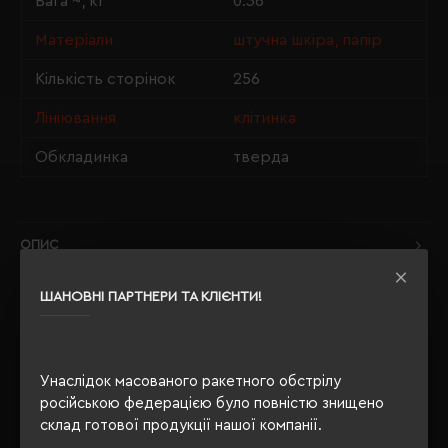
Вага ~, кг
0.36
Матеріали
штучна шкіра, папір
Кількість сторінок
256
Лініювання
клітинка
Обкладинка
тверда
ОПИС
ВІДГУКИ
ШАНОВНІ ПАРТНЕРИ ТА КЛІЄНТИ!
Унаслідок масованого ракетного обстрілу
РЕКОМЕНДУЄМО
російською федерацією було повністю знищено
склад готової продукції нашої компанії.