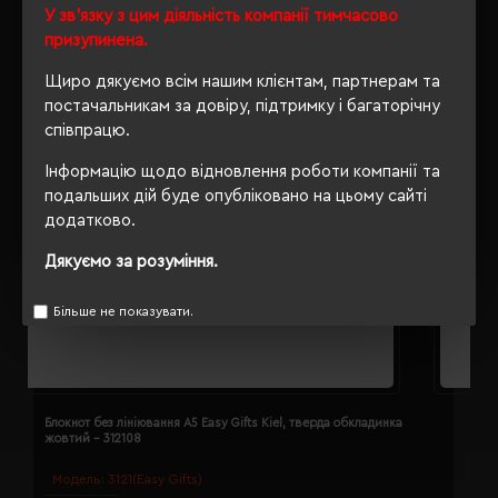
У зв'язку з цим діяльність компанії тимчасово
призупинена.
Щиро дякуємо всім нашим клієнтам, партнерам та
постачальникам за довіру, підтримку і багаторічну
співпрацю.
Інформацію щодо відновлення роботи компанії та
подальших дій буде опубліковано на цьому сайті
додатково.
Дякуємо за розуміння.
Більше не показувати.
Блокнот без лініювання A5 Easy Gifts Kiel, тверда обкладинка
Б
жовтий - 312108
з
Модель:
3121(Easy Gifts)