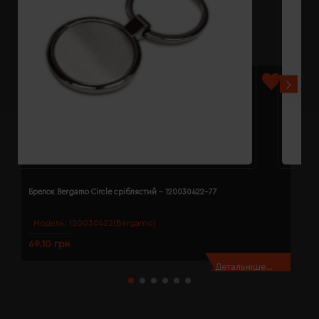
Брелок Bergamo Circle сріблястий - 120030422-77
Б
Модель:
120030422(Bergamo)
69.10 грн
7
Детальніше...