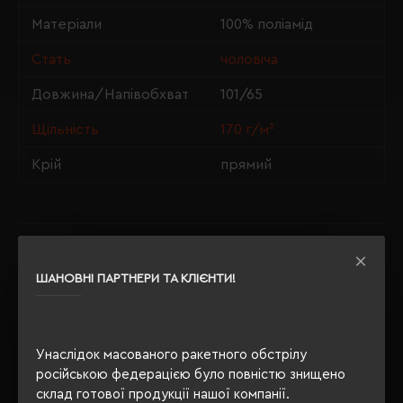
Матеріали
100% поліамід
Стать
чоловіча
Довжина/Напівобхват
101/65
Щільність
170 г/м²
Крій
прямий
ОПИС
ШАНОВНІ ПАРТНЕРИ ТА КЛІЄНТИ!
ВІДГУКИ
Унаслідок масованого ракетного обстрілу
російською федерацією було повністю знищено
РЕКОМЕНДУЄМО
склад готової продукції нашої компанії.