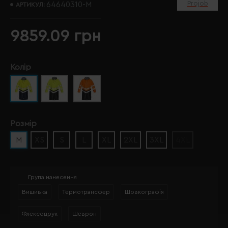
Projob
64640310-M
АРТИКУЛ:
9859.09 грн
Колір
Розмір
M
XS
S
L
XL
2XL
3XL
4XL
Група нанесення
Вишивка
Термотрансфер
Шовкографія
Флексодрук
Шеврон