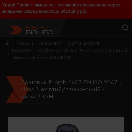
Увага! Прийом замовлень тимчасово призупинено через
знищення складу внаслідок обстрілу рф.
Товари
Спецодяг
Куртки робочі
Дощовик Projob 6403 EN ISO 20471, class 3 жовтий/
темно-синій - 64640310-M
Дощовик Projob 6403 EN ISO 20471,
class 3 жовтий/темно-синій -
64640310-M