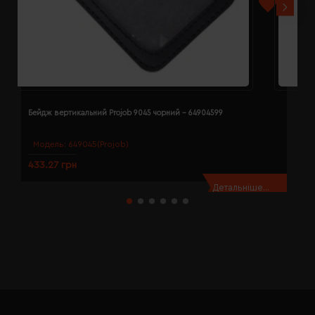
Бейдж вертикальний Projob 9045 чорний - 64904599
Д
Модель:
649045(Projob)
433.27 грн
6
Детальніше...