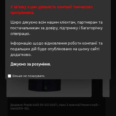
У зв'язку з цим діяльність компанії тимчасово
призупинена.
Щиро дякуємо всім нашим клієнтам, партнерам та
постачальникам за довіру, підтримку і багаторічну
співпрацю.
Інформацію щодо відновлення роботи компанії та
подальших дій буде опубліковано на цьому сайті
додатково.
Дякуємо за розуміння.
Більше не показувати.
Дощовик Projob 6403 EN ISO 20471, class 3 жовтий/темно-синій -
Д
64640310-3XL
6