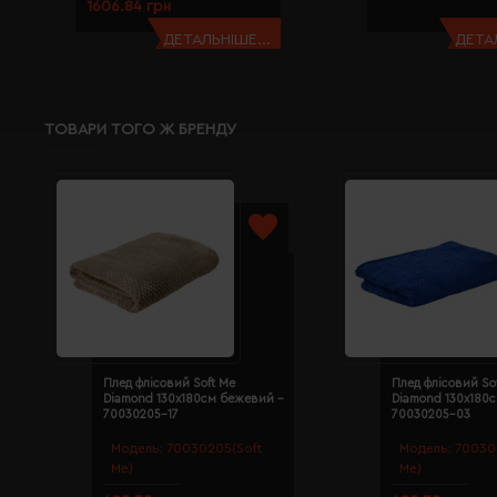
1606.84 грн
ДЕТАЛЬНІШЕ...
ДЕТАЛ
ТОВАРИ ТОГО Ж БРЕНДУ
Плед флісовий Soft Me
Плед флісовий So
Diamond 130х180см бежевий -
Diamond 130х180с
70030205-17
70030205-03
Модель:
70030205(Soft
Модель:
70030
Me)
Me)