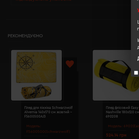
РЕКОМЕНДУЄМО
Плед для пікніка Schwarzwolf
Плед флісовий Easy 
Alvernia 140х170 см жовтий -
Nashville 180х120 с
F5600500AJ3
690208
Модель:
Модель:
6902(Eas
F5600500(Schwarzwolf)
524.14 грн