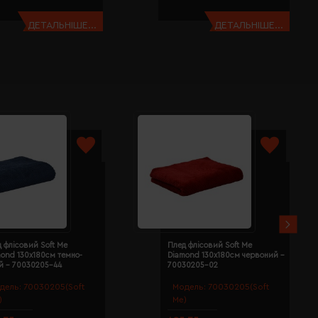
ДЕТАЛЬНІШЕ...
ДЕТАЛЬНІШЕ...
 флісовий Soft Me
Плед флісовий Soft Me
ond 130х180см темно-
Diamond 130х180см червоний -
й - 70030205-44
70030205-02
дель:
70030205(Soft
Модель:
70030205(Soft
)
Me)