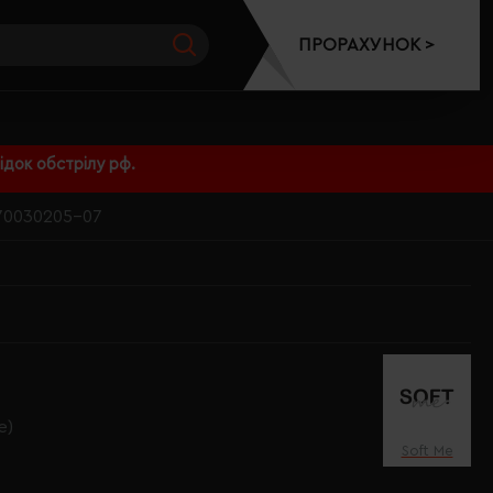
ПРОРАХУНОК >
док обстрілу рф.
 70030205-07
e)
Soft Me