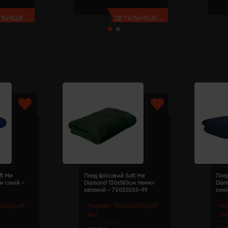
ЬНІШЕ...
ДЕТАЛЬНІШЕ...
ft Me
Плед флісовий Soft Me
Плед
м синій -
Diamond 130х180см темно-
Diam
зелений - 70030205-99
сині
205(Soft
Модель:
70030205(Soft
Мо
Me)
Me