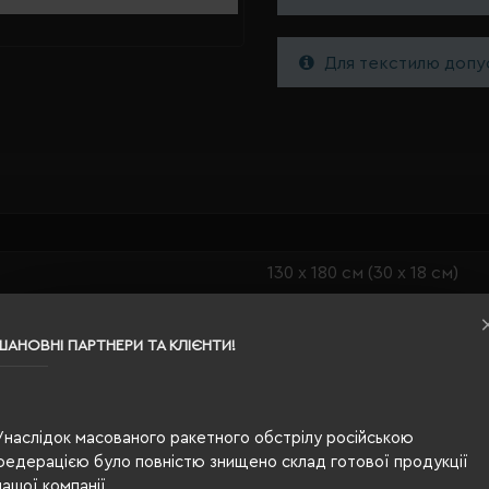
Для текстилю допус
130 х 180 см (30 х 18 см)
сірий
ШАНОВНІ ПАРТНЕРИ ТА КЛІЄНТИ!
0.72
100% поліестер
Унаслідок масованого ракетного обстрілу російською
300 г/м²
федерацією було повністю знищено склад готової продукції
п/е пакет
нашої компанії.