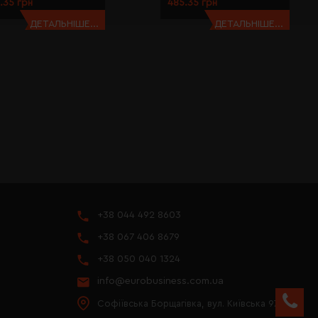
.35 грн
485.35 грн
ДЕТАЛЬНІШЕ...
ДЕТАЛЬНІШЕ...
+38 044 492 8603
+38 067 406 8679
+38 050 040 1324
info@eurobusiness.com.ua
Софіївська Борщагівка, вул. Київська 97