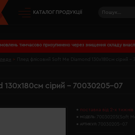
КАТАЛОГ ПРОДУКЦІЇ
амовлень тимчасово призупинено через знищення складу внаслі
леди
Плед флісовий Soft Me Diamond 130х180см сірий -
d 130х180см сірий - 70030205-07
поставка від 2-х тижнів
70030205(Soft M
МОДЕЛЬ:
70030205-07
АРТИКУЛ: