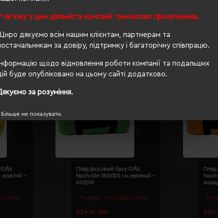
У зв'язку з цим діяльність компанії тимчасово призупинена.
Щиро дякуємо всім нашим клієнтам, партнерам та
постачальникам за довіру, підтримку і багаторічну співпрацю.
Інформацію щодо відновлення роботи компанії та подальших
дій буде опубліковано на цьому сайті додатково.
Дякуємо за розуміння.
Більше не показувати.
Gifts
Плед флісовий Easy Gifts
Плед 
м жовтий -
Nashville 180х120 см зелений -
Nashv
690209
пома
y Gifts)
Модель:
6902(Easy Gifts)
Мод
524.14 грн
524.