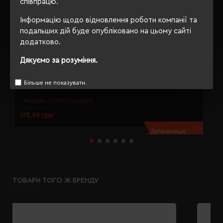
співпрацю.
Інформацію щодо відновлення роботи компанії та
подальших дій буде опубліковано на цьому сайті
додатково.
Дякуємо за розуміння.
Динамо-ліхтарик Voyager LED з ремінцем синій - V5504-11
Д
Більше не показувати.
Модель:
V5504(Voyager)
175.99 грн
1
Детальніше...
ТОВАРИ ТОГО Ж БРЕНДУ