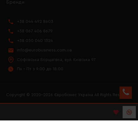
Бренди
+38 044 492 8603
+38 067 406 8679
+38 050 040 1324
info@eurobusiness.com.ua
Софіївська Борщагівка, вул. Київська 97
Пн - Пт з 9.00 до 18.00
Copyright © 2020–2026 Євробізнес Україна All Rights Reserved
FACEBOOK
INSTAGRAM
YOUTUBE
LOGO ЄВРОБІЗНЕС
УКРАЇНА