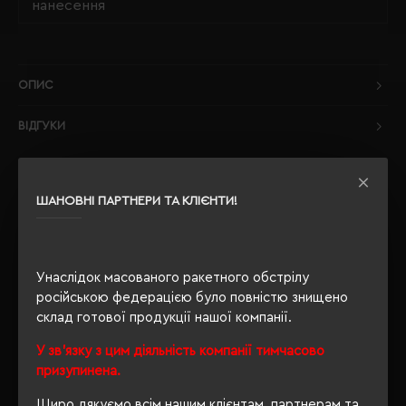
нанесення
ОПИС
ВІДГУКИ
ШАНОВНІ ПАРТНЕРИ ТА КЛІЄНТИ!
РЕКОМЕНДУЄМО
Унаслідок масованого ракетного обстрілу
російською федерацією було повністю знищено
склад готової продукції нашої компанії.
У зв'язку з цим діяльність компанії тимчасово
призупинена.
Щиро дякуємо всім нашим клієнтам, партнерам та