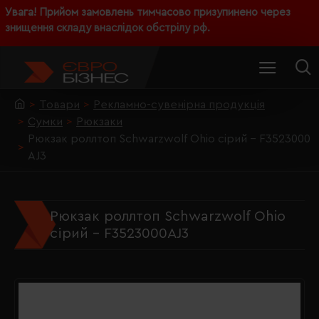
Увага! Прийом замовлень тимчасово призупинено через
знищення складу внаслідок обстрілу рф.
Товари
Рекламно-сувенірна продукція
Сумки
Рюкзаки
Рюкзак роллтоп Schwarzwolf Ohio сірий - F3523000
AJ3
Рюкзак роллтоп Schwarzwolf Ohio
сірий - F3523000AJ3