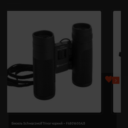
Бінокль Schwarzwolf Trivor чорний - F4801600AJ3
Б