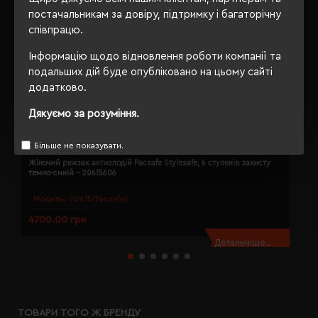
постачальникам за довіру, підтримку і багаторічну
співпрацю.
Інформацію щодо відновлення роботи компанії та
подальших дій буде опубліковано на цьому сайті
додатково.
Дякуємо за розуміння.
Більше не показувати.
Жіночий рюкзак антизлодій Pacsafe Stylesafe, 6 ступенів захисту
Р
темно-синій - 20615606
ч
Модель:
20615(Pacsafe)
4700.00 грн
7
Детальніше...
ТОВАРИ ТОГО Ж БРЕНДУ