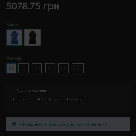
5078.75 грн
Колір
Розмір
XS
S
M
L
XL
2XL
Група нанесення
Вишивка
Флексодрук
Шеврон
Мінімальна кількість для замовлення: 2