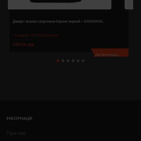
Джерсі жіноче спортивне Geyser чорний - G11050900L
Д
Модель:
G11050(Geyser)
4191.16 грн
4
Детальніше...
ІНФОРМАЦІЯ
Про нас