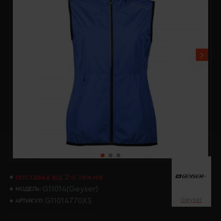
поставка від 2-х тижнів
G11014(Geyser)
МОДЕЛЬ:
Geyser
G11014770XS
АРТИКУЛ: