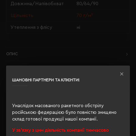
Довжина/Напівобхват
80/64/90
Щільність
70 г/м²
Утеплення з флісу
ні
ОПИС
ВІДГУКИ
ШАНОВНІ ПАРТНЕРИ ТА КЛІЄНТИ!
РЕКОМЕНДУЄМО
Унаслідок масованого ракетного обстрілу
російською федерацією було повністю знищено
склад готової продукції нашої компанії.
У зв'язку з цим діяльність компанії тимчасово