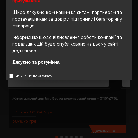
призупинена.
Щиро дякуємо всім нашим клієнтам, партнерам та
постачальникам за довіру, підтримку і багаторічну
співпрацю.
Інформацію щодо відновлення роботи компанії та
подальших дій буде опубліковано на цьому сайті
додатково.
Дякуємо за розуміння.
Більше не показувати.
Жилет жіночий для бігу Geyser королівський синій - G11014770L
Ж
Модель:
G11014(Geyser)
5078.75 грн
5
Детальніше...