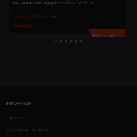
Іграшка антистрес Voyager Drop білий - V2830-02
І
Модель:
V2830(Voyager)
75.55 грн
6
Детальніше...
ІНФОРМАЦІЯ
Про нас
Доставка і оплата