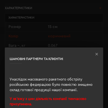
ХАРАКТЕРИСТИКИ
ХАРАКТЕРИСТИКИ
Розмір
15 см
Колір
коричневий
Вага ~, кг
0.067
Матеріали
плюш, поліестер
ШАНОВНІ ПАРТНЕРИ ТА КЛІЄНТИ!
ОПИС
Унаслідок масованого ракетного обстрілу
російською федерацією було повністю знищено
ВІДГУКИ
склад готової продукції нашої компанії.
У зв'язку з цим діяльність компанії тимчасово
призупинена.