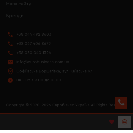
Мапа сайту
Бренди
+38 044 492 8603
+38 067 406 8679
+38 050 040 1324
info@eurobusiness.com.ua
Софіївська Борщагівка, вул. Київська 97
Пн - Пт з 9.00 до 18.00
Copyright © 2020–2026 Євробізнес Україна All Rights Reserved
FACEBOOK
INSTAGRAM
YOUTUBE
LOGO ЄВРОБІЗНЕС