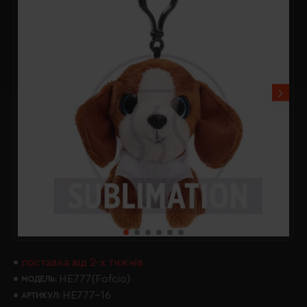
поставка від 2-х тижнів
HE777(Fofcio)
МОДЕЛЬ:
HE777-16
АРТИКУЛ: