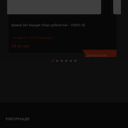
Брелок 3в1 Voyager Shop сріблястий - V0290-32
Б
Модель:
V0290(Voyager)
53.56 грн
1
Детальніше...
ІНФОРМАЦІЯ