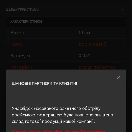
ХАРАКТЕРИСТИКИ
ХАРАКТЕРИСТИКИ
Розмір
10 см
Колір
коричневий
Вага ~, кг
0.032
Матеріали
плюш, поліестер
Індивідуальна упаковка
п/е пакет
ШАНОВНІ ПАРТНЕРИ ТА КЛІЄНТИ!
Розмір нанесення
3.5 х 1.5 см
Унаслідок масованого ракетного обстрілу
російською федерацією було повністю знищено
ОПИС
склад готової продукції нашої компанії.
ВІДГУКИ