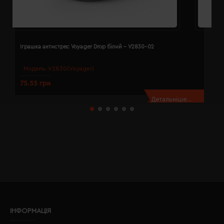
Іграшка антистрес Voyager Drop білий - V2830-02
І
Модель:
V2830(Voyager)
75.55 грн
6
Детальніше...
ІНФОРМАЦІЯ