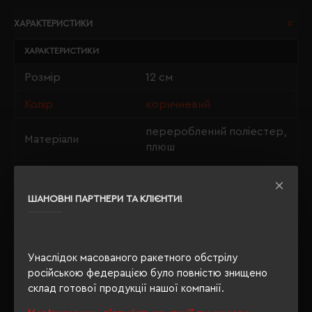
ХАРАКТЕРИСТИКИ
ХАРАКТЕРИСТИКИ
Розмір
12 см
Колір
коричневий
перероблений поліестер,
Матеріали
плюш
Індивідуальна
п/е пакет
упаковка
ШАНОВНІ ПАРТНЕРИ ТА КЛІЄНТИ!
Розмір нанесення
5 х 2.5 см
Унаслідок масованого ракетного обстрілу
російською федерацією було повністю знищено
ОПИС
склад готової продукції нашої компанії.
ВІДГУКИ