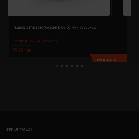
Іграшка антистрес Voyager Drop білий - V2830-02
І
Модель:
V2830(Voyager)
75.55 грн
6
Детальніше...
ІНФОРМАЦІЯ