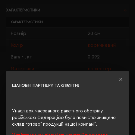
ХАРАКТЕРИСТИКИ
ХАРАКТЕРИСТИКИ
Розмір
20 см
Колір
коричневий
Вага ~, кг
0.092
Матеріали
поліестер
Індивідуальна упаковка
п/е пакет
ШАНОВНІ ПАРТНЕРИ ТА КЛІЄНТИ!
Розмір нанесення
6 х 3 см
Унаслідок масованого ракетного обстрілу
російською федерацією було повністю знищено
ОПИС
склад готової продукції нашої компанії.
ВІДГУКИ