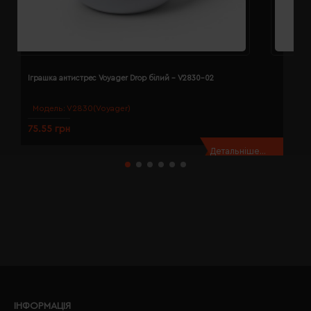
Іграшка антистрес Voyager Drop білий - V2830-02
І
Модель:
V2830(Voyager)
75.55 грн
6
Детальніше...
ІНФОРМАЦІЯ