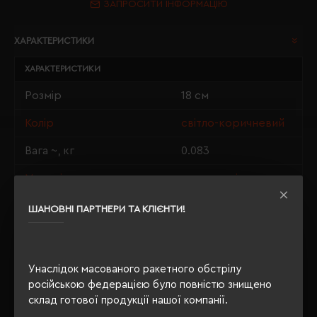
ЗАПРОСИТИ ІНФОРМАЦІЮ
ХАРАКТЕРИСТИКИ
ХАРАКТЕРИСТИКИ
Розмір
18 см
Колір
світло-коричневий
Вага ~, кг
0.083
Матеріали
плюш, поліестер
Індивідуальна упаковка
п/е пакет
ШАНОВНІ ПАРТНЕРИ ТА КЛІЄНТИ!
Розмір нанесення
6 х 3.5 см
Унаслідок масованого ракетного обстрілу
російською федерацією було повністю знищено
ОПИС
склад готової продукції нашої компанії.