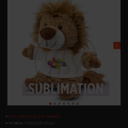
поставка від 2-х тижнів
HE824(Fofcio)
МОДЕЛЬ: